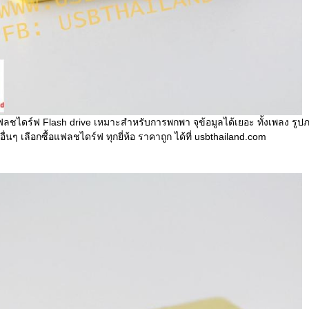
ลชไดร์ฟ Flash drive เหมาะสำหรับการพกพา จุข้อมูลได้เยอะ ทั้งเพลง รูป
ื่นๆ เลือกซื้อแฟลชไดร์ฟ ทุกยี่ห้อ ราคาถูก ได้ที่ usbthailand.com