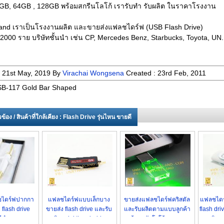
GB, 64GB , 128GB พร้อมสกรีนโลโก้ เรารับทำ รับผลิต ในราคาโรงงาน
and เราเป็นโรงงานผลิต และขายส่งแฟลชไดร์ฟ (USB Flash Drive)
า 2000 ราย บริษัทชั้นนำ เช่น CP, Mercedes Benz, Starbucks, Toyota, UN.
:
21st May, 2019
By
Virachai Wongsena
Created :
23rd Feb, 2011
B-117 Gold Bar Shaped
่ยวข้อง / สินค้าที่ใกล้เคียง : Flash Drive รุ่นไหน ขายดี
ชไดร์ฟปากกา
แฟลชไดร์ฟแบบเล็กบาง
ขายส่งแฟลชไดร์ฟคริสตัล
แฟลชไดร
 flash drive
ขายส่ง flash drive และรับ
และรับผลิตตามแบบลูกค้า
flash dri
ีดำ ดูหรูหรา
ผลิต mini thumb drive
พร้อมสลักโลโก้ สวยงาม
ยิงเ