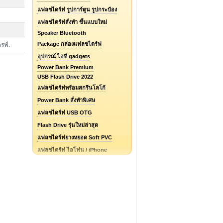
แฟลชไดร์ฟ รูปการ์ตูน รูปกระป๋อง
แฟลชไดร์ฟสั่งทำ ขึ้นแบบใหม่
Speaker Bluetooth
Package กล่องแฟลชไดร์ฟ
รฟ์.
อุปกรณ์ ไอที gadgets
Power Bank Premium
USB Flash Drive 2022
แฟลชไดร์ฟพร้อมสกรีนโลโก้
Power Bank สั่งทำพิเศษ
แฟลชไดร์ฟ USB OTG
Flash Drive รุ่นใหม่ล่าสุด
แฟลชไดร์ฟยางหยอด Soft PVC
แฟลชไดร์ฟ ไอโฟน / iPhone
รับออกแบบแฟลชไดร์ฟ / Logo