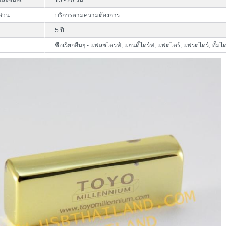
ละขนส่ง :
15 - 20 วัน
ด่วน :
บริการตามความต้องการ
:
5 ปี
ชื่อเรียกอื่นๆ - แฟลชไดรฟ์, แฮนดี้ไดร์ฟ, แฟตไดร์, แฟรตไดร์, ทั้มได