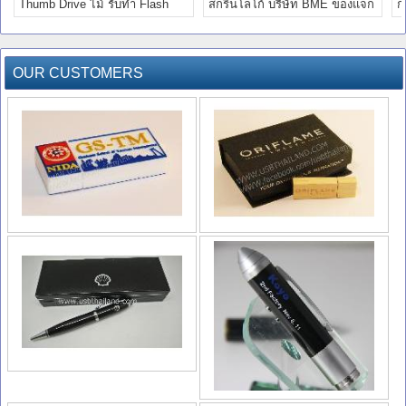
Thumb Drive ไม้ รับทำ Flash
สกรีนโลโก้ บริษัท BME ของแจก
ก
Drive ราคาส่ง
ราคาโรงงาน
ส
OUR CUSTOMERS