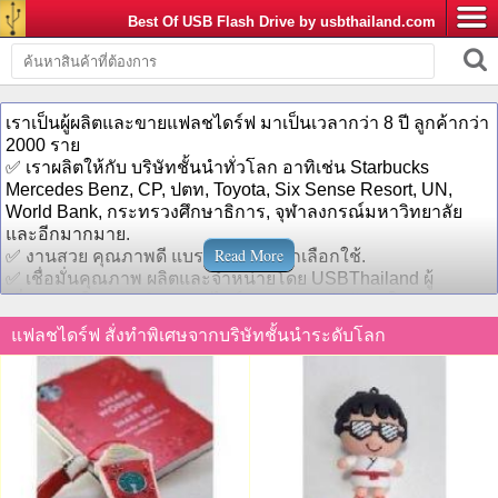
Best Of USB Flash Drive by usbthailand.com
เราเป็นผู้ผลิตและขายแฟลชไดร์ฟ มาเป็นเวลากว่า 8 ปี ลูกค้ากว่า
2000 ราย
✅ เราผลิตให้กับ บริษัทชั้นนำทั่วโลก อาทิเช่น Starbucks
Mercedes Benz, CP, ปตท, Toyota, Six Sense Resort, UN,
World Bank, กระทรวงศึกษาธิการ, จุฬาลงกรณ์มหาวิทยาลัย
และอีกมากมาย.
Read More
✅ งานสวย คุณภาพดี แบรนด์ระดับโลกเลือกใช้.
✅ เชื่อมั่นคุณภาพ ผลิตและจำหน่ายโดย USBThailand ผู้
เชี่ยวชาญในการผลิตแฟลชไดร์ฟ ยอดขายอันดับ 1 ใน
ประเทศไทย.
แฟลชไดร์ฟ สั่งทำพิเศษจากบริษัทชั้นนำระดับโลก
✅ แฟลชไดรฟ์ของ สตาร์บัค STARBUCKS ผลิตโดย
USBThailand!!!
✅ เรารับผลิตแฟลชไดร์ฟทุกขนาด ทุกความจุ ทุกไซส์ ตั้งแต่ 4gb,
8gb, 16gb, 32gb, 64gb ขึ้นไป พร้อมรับประกัน 5 ปี.
✅ มีบริการ สกรีนโลโก้ลงบนแฟลชไดร์ฟ