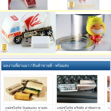
ผลงานที่ผ่านมา / สินค้าขายดี - พร้อมส่ง
แฟลชไดร์ฟ Starbucks ขายส่ง
แฟลชไดร์ฟ คริสตัล ฝาขัดทราย
แ