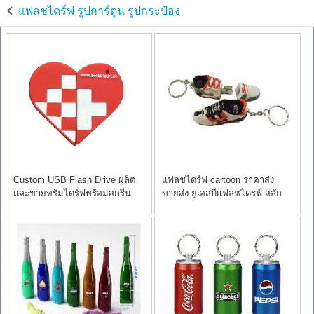
แฟลชไดร์ฟ รูปการ์ตูน รูปกระป๋อง
Custom USB Flash Drive ผลิต
แฟลชไดร์ฟ cartoon ราคาส่ง
และขายทรัมไดร์ฟพร้อมสกรีน
ขายส่ง ยูเอสบีแฟลชไดรฟ์ สลัก
โลโก้
ข้อความ