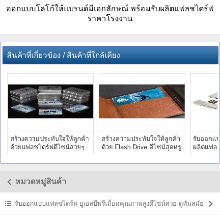
ออกแบบโลโก้ให้แบรนด์มีเอกลักษณ์ พร้อมรับผลิตแฟลชไดร์ฟ
ราคาโรงงาน
สินค้าที่เกี่ยวข้อง / สินค้าที่ใกล้เคียง
สร้างความประทับใจให้ลูกค้า
สร้างความประทับใจให้ลูกค้า
รับออกแบ
ด้วยแฟลชไดร์ฟดีไซน์สวยๆ
ด้วย Flash Drive ดีไซน์สุดหรู
ผลิตแฟลช
เป็นของแจก
ราคาขายส่ง
โลโก้ รา
หมวดหมู่สินค้า
รับออกแบบแฟลชไดร์ฟ ยูเอสบีพรีเมี่ยมคุณภาพสูงดีไซน์สวย ดูทันสมัย