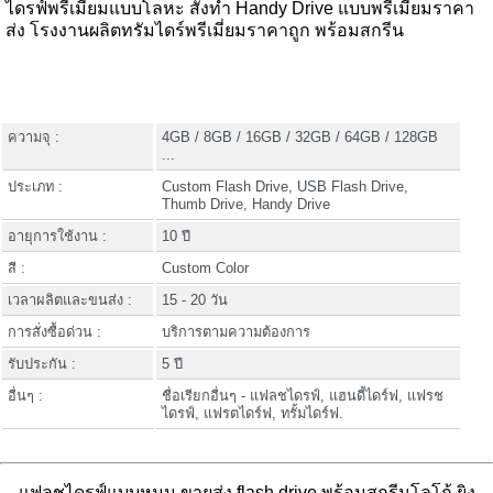
ไดรฟ์พรีเมี่ยมแบบโลหะ สั่งทำ Handy Drive แบบพรีเมี่ยมราคา
ส่ง โรงงานผลิตทรัมไดร์พรีเมี่ยมราคาถูก พร้อมสกรีน
ความจุ :
4GB / 8GB / 16GB / 32GB / 64GB / 128GB
...
ประเภท :
Custom Flash Drive, USB Flash Drive,
Thumb Drive, Handy Drive
อายุการใช้งาน :
10 ปี
สี :
Custom Color
เวลาผลิตและขนส่ง :
15 - 20 วัน
การสั่งซื้อด่วน :
บริการตามความต้องการ
รับประกัน :
5 ปี
อื่นๆ :
ชื่อเรียกอื่นๆ - แฟลชไดรฟ์, แฮนดี้ไดร์ฟ, แฟรช
ไดรฟ์, แฟรตไดร์ฟ, ทรั้มไดร์ฟ.
แฟลชไดรฟ์แบบหมุน ขายส่ง flash drive พร้อมสกรีนโลโก้ ยิง