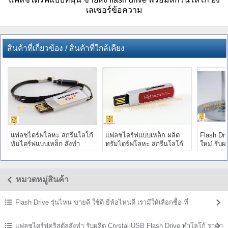
เลเซอร์ข้อความ
สินค้าที่เกี่ยวข้อง / สินค้าที่ใกล้เคียง
แฟลชไดร์ฟโลหะ สกรีนโลโก้
แฟลชไดร์ฟแบบเหล็ก ผลิต
Flash Dri
ทัมไดร์ฟแบบเหล็ก สั่งทำ
ทรัมไดร์ฟโลหะ สกรีนโลโก้
ใหม่ รับ
แฮนดี้ไดร์ฟ ราคาส่ง
ดีไซน์ สวยงาม ราคาส่ง
ตามแบบขอ
หมวดหมู่สินค้า
Flash Drive รุ่นไหน ขายดี ใช้ดี ยี่ห้อไหนดี เรามีให้เลือกซื้อ ที่
USBThailand
แฟลชไดร์ฟคริสตัลสั่งทำ รับผลิต Crystal USB Flash Drive ทำโลโก้ ราคา