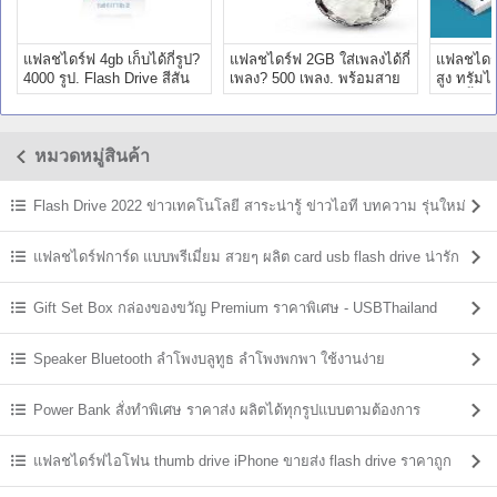
แฟลชไดร์ฟ 4gb เก็บได้กี่รูป?
แฟลชไดร์ฟ 2GB ใส่เพลงได้กี่
แฟลชไดร์
4000 รูป. Flash Drive สีสัน
เพลง? 500 เพลง. พร้อมสาย
สูง ทรัม
สดใส ใช้งานง่าย
ห้อยคริสตัลสวยหรู
แฮนดี้ไดร
หมวดหมู่สินค้า
Flash Drive 2022 ข่าวเทคโนโลยี สาระน่ารู้ ข่าวไอที บทความ รุ่นใหม่
ล่าสุด
แฟลชไดร์ฟการ์ด แบบพรีเมี่ยม สวยๆ ผลิต card usb flash drive น่ารัก
Gift Set Box กล่องของขวัญ Premium ราคาพิเศษ - USBThailand
Speaker Bluetooth ลําโพงบลูทูธ ลำโพงพกพา ใช้งานง่าย
Power Bank สั่งทำพิเศษ ราคาส่ง ผลิตได้ทุกรูปแบบตามต้องการ
แฟลชไดร์ฟไอโฟน thumb drive iPhone ขายส่ง flash drive ราคาถูก