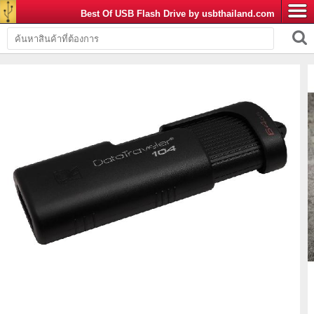
Best Of USB Flash Drive by usbthailand.com