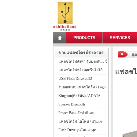
PRODUCTS
SERVICES
ขายแฟลชไดรฟ์ราคาส่ง
ยูเ
แฟลชไดร์ฟสั่งทำ รับประกัน 5 ปี
แฟลชไดร์ฟพร้อมสกรีนโลโก้
แฟลชได
USB Flash Drive 2022
รับออกแบบแฟลชไดร์ฟ / Logo
Kingston(คิงส์ตัน) / ADATA
Speaker Bluetooth
Power Bank สั่งทำพิเศษ
แฟลชไดร์ฟ ไอโฟน / iPhone
Flash Drive รุ่นใหม่ล่าสุด