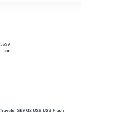
-5599
il.com
taTraveler SE9 G2 USB USB Flash