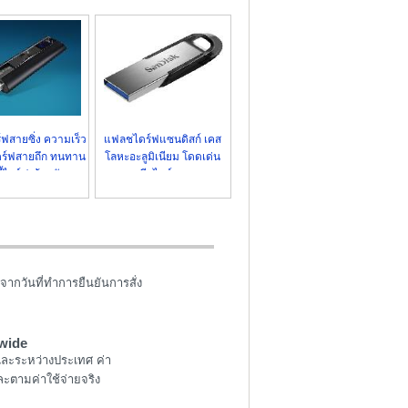
ฟสายซิ่ง ความเร็ว
แฟลชไดร์ฟแซนดิสก์ เคส
ไดร์ฟสายถึก ทนทาน
โลหะอะลูมิเนียม โดดเด่น
้ไดร์ฟเข้ารหัส
สวยงาม มีสไตล์และทนทาน
จากวันที่ทำการยืนยันการสั่ง
wide
และระหว่างประเทศ ค่า
ะตามค่าใช้จ่ายจริง