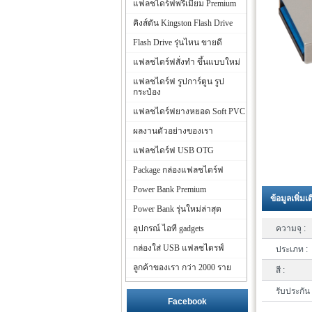
แฟลชไดร์ฟพรีเมี่ยม Premium
คิงส์ตัน Kingston Flash Drive
Flash Drive รุ่นไหน ขายดี
แฟลชไดร์ฟสั่งทำ ขึ้นแบบใหม่
แฟลชไดร์ฟ รูปการ์ตูน รูป
กระป๋อง
แฟลชไดร์ฟยางหยอด Soft PVC
ผลงานตัวอย่างของเรา
แฟลชไดร์ฟ USB OTG
Package กล่องแฟลชไดร์ฟ
Power Bank Premium
ข้อมูลเพิ่มเ
Power Bank รุ่นใหม่ล่าสุด
อุปกรณ์ ไอที gadgets
ความจุ :
กล่องใส่ USB แฟลชไดรฟ์
ประเภท :
ลูกค้าของเรา กว่า 2000 ราย
สี :
รับประกัน 
Facebook