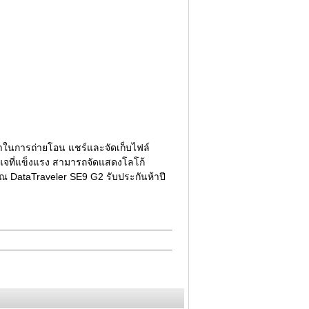
าในการถ่ายโอน แชร์และจัดเก็บไฟล์
ญแจที่แข็งแรง สามารถจัดแสดงโลโก้
ณ DataTraveler SE9 G2 รับประกันห้าปี