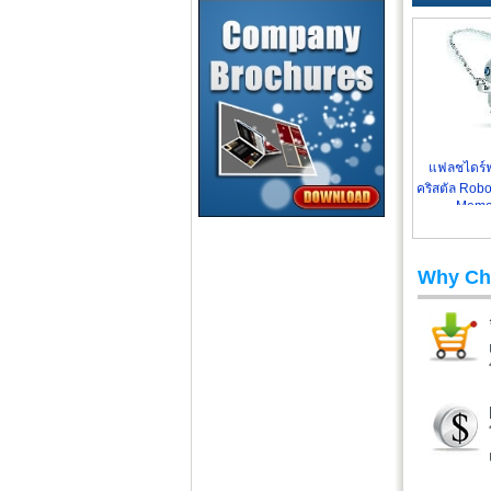
แฟลชไดร์ฟห
คริสตัล Robo
Memo
Why Ch