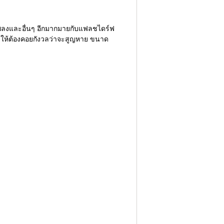
์เพลงและอื่นๆ อีกมากมายกับแฟลชไดร์ฟ
าให้ต้องคอยกังวลว่าจะสูญหาย ขนาด