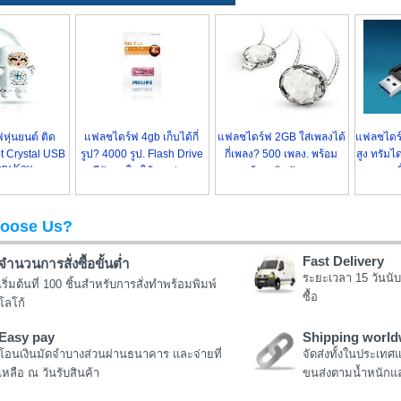
ุ่นยนต์ ติด
แฟลชไดร์ฟ 4gb เก็บได้กี่
แฟลชไดร์ฟ 2GB ใส่เพลงได้
แฟลชไดร์
t Crystal USB
รูป? 4000 รูป. Flash Drive
กี่เพลง? 500 เพลง. พร้อม
สูง ทรัม
ry Key
สีสันสดใส ใช้งานง่าย
สายห้อยคริสตัลสวยหรู
แฮนดี
oose Us?
Fast Delivery
จำนวนการสั่งซื้อขั้นต่ำ
ระยะเวลา 15 วันนับ
เริ่มต้นที่ 100 ชิ้นสำหรับการสั่งทำพร้อมพิมพ์
ซื้อ
โลโก้
Easy pay
Shipping world
โอนเงินมัดจำบางส่วนผ่านธนาคาร และจ่ายที่
จัดส่งทั้งในประเทศ
เหลือ ณ วันรับสินค้า
ขนส่งตามน้ำหนักแล