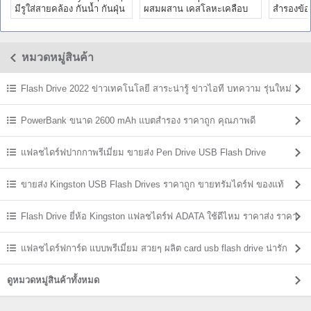
มีรูใส่สายคล้อง กันน้ำ กันฝุ่น
ผสมผสาน เคสโลหะเคลือบ
สำรองข้อม
กันกระแทก ราคาถูก
พร้อมฝาครอบโปร่งแสง
บางพิเศษ
หมวดหมู่สินค้า
Flash Drive 2022 ข่าวเทคโนโลยี สาระน่ารู้ ข่าวไอที บทความ รุ่นใหม่
ล่าสุด
PowerBank ขนาด 2600 mAh แบตสํารอง ราคาถูก คุณภาพดี
แฟลชไดร์ฟปากกาพรีเมี่ยม ขายส่ง Pen Drive USB Flash Drive
ขายส่ง Kingston USB Flash Drives ราคาถูก ขายทรัมไดร์ฟ ของแท้
Flash Drive ยี่ห้อ Kingston แฟลชไดร์ฟ ADATA ใช้ดีไหม ราคาส่ง ราคา
ถูก
แฟลชไดร์ฟการ์ด แบบพรีเมี่ยม สวยๆ ผลิต card usb flash drive น่ารัก
ดูหมวดหมู่สินค้าทั้งหมด