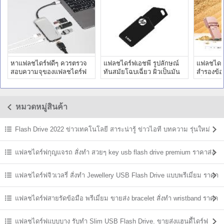
หาแฟลชไดร์ฟดีๆ ควรตรวจ
แฟลชไดร์ฟเอชพี รูปลักษณ์
แฟลชไดร์
สอบความจุของแฟลชไดร์ฟ
ทันสมัยโฉบเฉี่ยว ผิวเป็นมัน
สำรองข้อม
Flash Card SSD ก่อน
เงา รูปทรงเพรียวบาง
เล็กๆ สว
หมวดหมู่สินค้า
Flash Drive 2022 ข่าวเทคโนโลยี สาระน่ารู้ ข่าวไอที บทความ รุ่นใหม่
ล่าสุด
แฟลชไดร์ฟกุญแจรถ สั่งทำ สวยๆ key usb flash drive premium ราคาส่ง
แฟลชไดร์ฟจิวเวลรี่ สั่งทำ Jewellery USB Flash Drive แบบพรีเมี่ยม ราคา
ส่ง
แฟลชไดร์ฟสายรัดข้อมือ พรีเมี่ยม ขายส่ง bracelet สั่งทำ wristband ราคา
ถูก
แฟลชไดร์ฟแบบบาง รับทำ Slim USB Flash Drive. ขายส่งแฮนดี้ไดร์ฟ