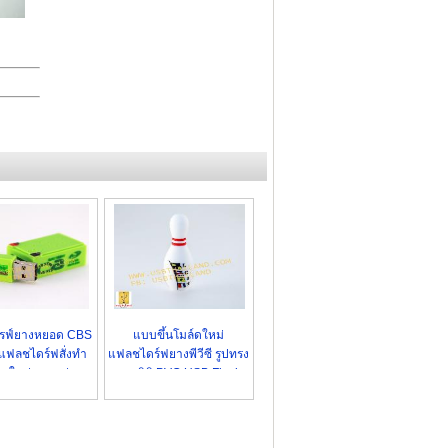
รฟ์ยางหยอด CBS
แบบขึ้นโมล์ดใหม่
 แฟลชไดร์ฟสั่งทำ
แฟลชไดร์ฟยางพีวีซี รูปทรง
บบใหม่ ราคาส่ง
สามมิติ PVC USB Flash
Drive