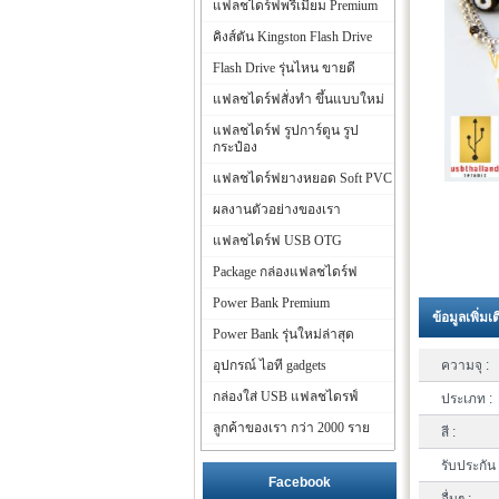
แฟลชไดร์ฟพรีเมี่ยม Premium
คิงส์ตัน Kingston Flash Drive
Flash Drive รุ่นไหน ขายดี
แฟลชไดร์ฟสั่งทำ ขึ้นแบบใหม่
แฟลชไดร์ฟ รูปการ์ตูน รูป
กระป๋อง
แฟลชไดร์ฟยางหยอด Soft PVC
ผลงานตัวอย่างของเรา
แฟลชไดร์ฟ USB OTG
Package กล่องแฟลชไดร์ฟ
Power Bank Premium
ข้อมูลเพิ่มเ
Power Bank รุ่นใหม่ล่าสุด
อุปกรณ์ ไอที gadgets
ความจุ :
กล่องใส่ USB แฟลชไดรฟ์
ประเภท :
ลูกค้าของเรา กว่า 2000 ราย
สี :
รับประกัน 
Facebook