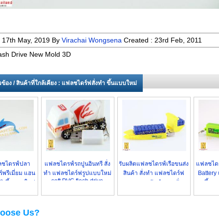
:
17th May, 2019
By
Virachai Wongsena
Created :
23rd Feb, 2011
ash Drive New Mold 3D
่ยวข้อง / สินค้าที่ใกล้เคียง : แฟลชไดร์ฟสั่งทำ ขึ้นแบบใหม่
ลชไดรฟ์ปลา
แฟลชไดรฟ์รถปูนอินทรี สั่ง
รับผลิตแฟลชไดรฟ์เรือขนส่ง
แฟลชได
์พรีเมี่ยม แฮน
ทำ แฟลชไดร์ฟรูปแบบใหม่
สินค้า สั่งทำ แฟลชไดร์ฟ
Battery
soft PVC flash drive
ติ ขึ้นแบบใหม่
ตามแบบ รับทำตามสั่ง
ขึ้นแ
oose Us?