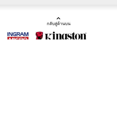
กลับสู่ด้านบน
Copyright 2011-2016 บริษัท เทราบิส จำกัด
Tel : คุณณีรนุช 085-169-2205, 02-871-5599, 02-871-6399
/ Fax : 02-871-5599
Mail :
sales@usbthailand.com
,
neeranut@usbthailand.com
,
neeranut09@gmail.com
Line : @UsbThailand
ดูเนื้อหาแบบ Desktop Version