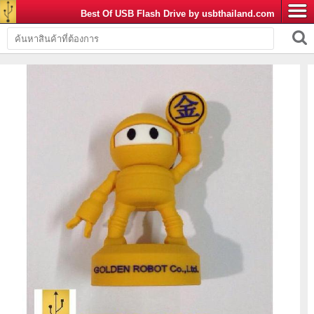
Best Of USB Flash Drive by usbthailand.com