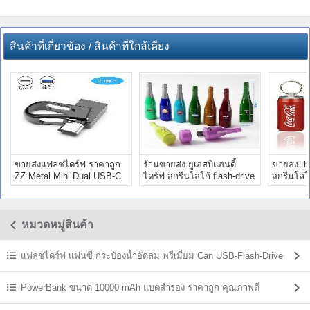
สินค้าที่เกี่ยวข้อง / สินค้าที่ใกล้เคียง
ขายส่งแฟลชไดร์ฟ ราคาถูก
ร้านขายส่ง ยูเอสบีแฮนดี้
ขายส่ง t
ZZ Metal Mini Dual USB-C
ไดร์ฟ สกรีนโลโก้ flash-drive
สกรีนโลโ
Premium
cartoon น่ารัก
cartoon 
หมวดหมู่สินค้า
แฟลชไดร์ฟ แฟนซี กระป๋องน้ำอัดลม พรีเมี่ยม Can USB-Flash-Drive
PowerBank ขนาด 10000 mAh แบตสํารอง ราคาถูก คุณภาพดี