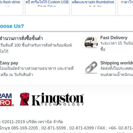
่ง flash-drive
สบี สกรีนโลโก้ Custom USB
ผลิตและขายส่ง thumbdrive
ราคาโรง
Flash Drive
n น่ารัก
สกรีนโลโก้
ลายกา
oose Us?
Fast Delivery
จำนวนการสั่งซื้อขั้นต่ำ
ระยะเวลา 15 วันนับ
เริ่มต้นที่ 100 ชิ้นสำหรับการสั่งทำพร้อมพิมพ์
ซื้อ
โลโก้
Easy pay
Shipping world
โอนเงินมัดจำบางส่วนผ่านธนาคาร และจ่ายที่
จัดส่งทั้งในประเทศ
เหลือ ณ วันรับสินค้า
ขนส่งตามน้ำหนักแล
t ©2011-2019 บริษัท เทราบิส จำกัด
ณณีรนุช 085-169-2205 , 02-871-5599 , 02-871-6399 / FAX : +66- 02-871