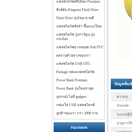
แฟลชไดร์ฟพรีเมี่ยม Premium
คิงส์ตัน Kingston Flash Drive
Flash Drive รุ่นไหน ขายดี
แฟลชไดร์ฟสั่งทำ ขึ้นแบบใหม่
แฟลชไดร์ฟ รูปการ์ตูน รูป
กระป๋อง
แฟลชไดร์ฟยางหยอด Soft PVC
ผลงานตัวอย่างของเรา
แฟลชไดร์ฟ USB OTG
Package กล่องแฟลชไดร์ฟ
Power Bank Premium
ข้อมูลเพิ่มเ
Power Bank รุ่นใหม่ล่าสุด
อุปกรณ์ ไอที gadgets
ความจุ :
กล่องใส่ USB แฟลชไดรฟ์
ประเภท :
ลูกค้าของเรา กว่า 2000 ราย
ระบบปฏิบั
อายุการใช
Facebook