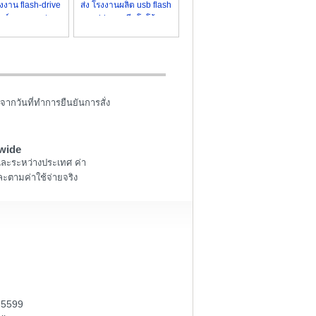
งาน flash-drive
ส่ง โรงงานผลิต usb flash
ร์ตูน ราคาส่ง
drive สกรีนโลโก้
จากวันที่ทำการยืนยันการสั่ง
wide
และระหว่างประเทศ ค่า
ะตามค่าใช้จ่ายจริง
-5599