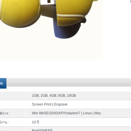
ติม
1GB, 2GB, 4GB, 8GB, 16GB
Screen Print | Engrave
Win 98/SE/2000/XP/Vista/win7 | Linux | Mac
ติการ :
้งาน :
10 ปี
RoHS/WEEE