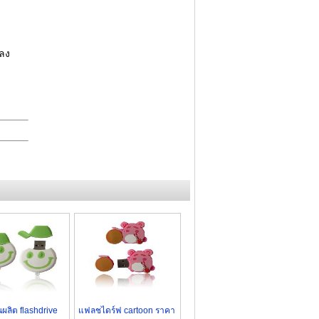
พลง
ผลิต flashdrive
แฟลชไดร์ฟ cartoon ราคา