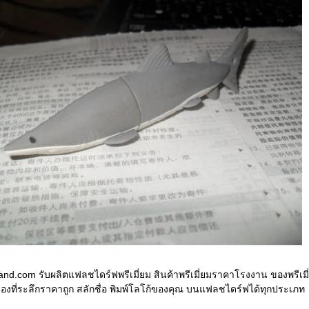
nd.com รับผลิตแฟลชไดร์ฟพรีเมี่ยม สินค้าพรีเมี่ยมราคาโรงงาน ของพรีเมี
องที่ระลึกราคาถูก สลักชื่อ พิมพ์โลโก้ของคุณ บนแฟลชไดร์ฟได้ทุกประเภท