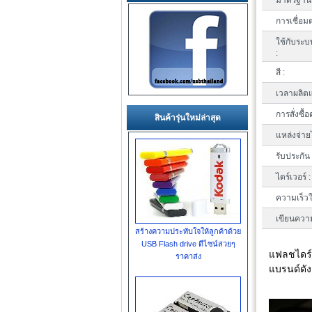
มาตรฐาน 
การเชื่อมต
ใช้กับระบ
:
สี :
เวลาผลิตแ
การสั่งซื้อ
สินค้ารุ่นใหม่ล่าสุด
แหล่งจ่าย
รับประกัน 
ไดร์เวอร์ :
ความเร็วใ
เขียนความ
สร้างความประทับใจให้ลูกค้าด้วย
USB Flash drive ดีไซน์สวยๆ
แฟลชไดร์
ราคาส่ง
แบรนด์ดัง