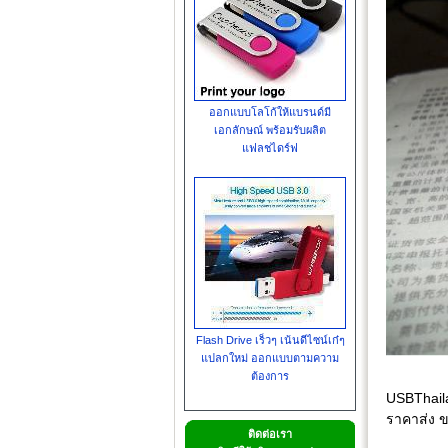
ออกแบบโลโก้ให้แบรนด์มี
เอกลักษณ์ พร้อมรับผลิต
แฟลชไดร์ฟ
Flash Drive เร็วๆ เน้นดีไซน์เก๋ๆ
แปลกใหม่ ออกแบบตามความ
ต้องการ
USBThaila
ราคาส่ง ข
ติดต่อเรา