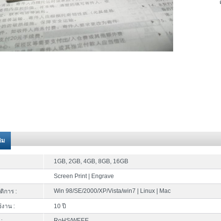
ติม
1GB, 2GB, 4GB, 8GB, 16GB
Screen Print | Engrave
Win 98/SE/2000/XP/Vista/win7 | Linux | Mac
ติการ :
้งาน :
10 ปี
RoHS/WEEE