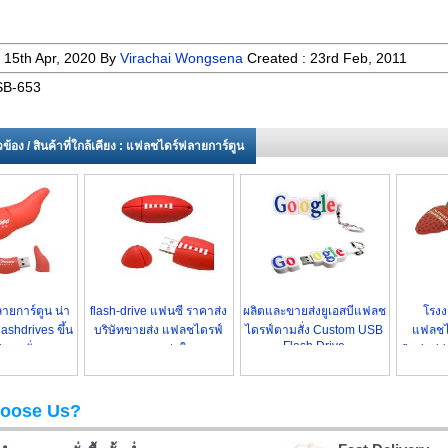
:
15th Apr, 2020
By
Virachai Wongsena
Created :
23rd Feb, 2011
B-653
่ยวข้อง / สินค้าที่ใกล้เคียง : แฟลชไดร์ฟลายการ์ตูน
ลายการ์ตูน น่า
flash-drive แฟนซี ราคาส่ง
ผลิตและขายส่งยูเอสบีแฟลช
โรงง
lashdrives ขึ้น
บริษัทขายส่ง แฟลชไดรฟ์
ไดรฟ์ตามสั่ง Custom USB
แฟลชไ
Flash Drive
่ตามสั่ง
ราคาถูกกว่าใคร
flash-dr
oose Us?