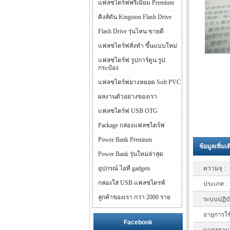
แฟลชไดร์ฟพรีเมี่ยม Premium
คิงส์ตัน Kingston Flash Drive
Flash Drive รุ่นไหน ขายดี
แฟลชไดร์ฟสั่งทำ ขึ้นแบบใหม่
แฟลชไดร์ฟ รูปการ์ตูน รูป
กระป๋อง
แฟลชไดร์ฟยางหยอด Soft PVC
ผลงานตัวอย่างของเรา
แฟลชไดร์ฟ USB OTG
Package กล่องแฟลชไดร์ฟ
Power Bank Premium
ข้อมูลเพิ่มเ
Power Bank รุ่นใหม่ล่าสุด
อุปกรณ์ ไอที gadgets
ความจุ :
กล่องใส่ USB แฟลชไดรฟ์
ประเภท :
ลูกค้าของเรา กว่า 2000 ราย
ระบบปฏิบั
อายุการใช
Facebook