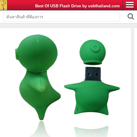
Best Of USB Flash Drive by usbthailand.com