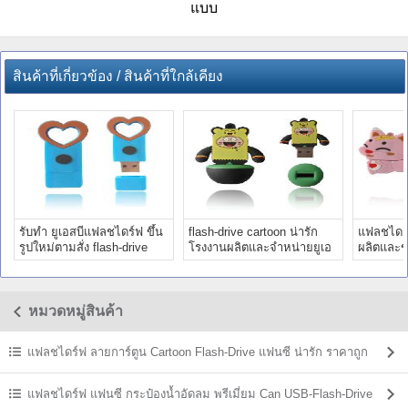
แบบ
สินค้าที่เกี่ยวข้อง / สินค้าที่ใกล้เคียง
รับทำ ยูเอสบีแฟลชไดร์ฟ ขึ้น
flash-drive cartoon น่ารัก
แฟลชไดร์
รูปใหม่ตามสั่ง flash-drive
โรงงานผลิตและจำหน่ายยูเอ
ผลิตและข
แฟนซี แปลกๆ
สบีสกรีนโลโก้
สลักข้อค
หมวดหมู่สินค้า
แฟลชไดร์ฟ ลายการ์ตูน Cartoon Flash-Drive แฟนซี น่ารัก ราคาถูก
แฟลชไดร์ฟ แฟนซี กระป๋องน้ำอัดลม พรีเมี่ยม Can USB-Flash-Drive