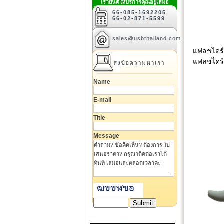
เรายินดีให้บริการคุณอยู่เสมอ
66-085-1692205
66-02-871-5599
sales@usbthailand.com
แฟลชไดร์
แฟลชไดร์
ส่งข้อความหาเรา
Name
E-mail
Title
Message