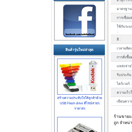
อายุการใช
มาตรฐาน 
การเชื่อมต
ใช้กับระบ
:
สี :
เวลาผลิตแ
สินค้ารุ่นใหม่ล่าสุด
การสั่งซื้อ
แหล่งจ่าย
รับประกัน 
ไดร์เวอร์ :
ความเร็วใ
สร้างความประทับใจให้ลูกค้าด้วย
เขียนความ
USB Flash drive ดีไซน์สวยๆ
ราคาส่ง
ร้านขายแ
ถูก จำหน่