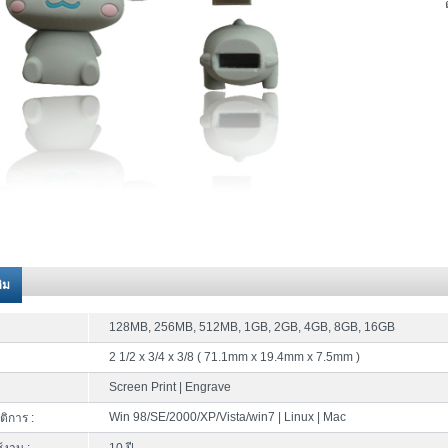
ติม
128MB, 256MB, 512MB, 1GB, 2GB, 4GB, 8GB, 16GB
2 1/2 x 3/4 x 3/8 ( 71.1mm x 19.4mm x 7.5mm )
Screen Print | Engrave
Win 98/SE/2000/XP/Vista/win7 | Linux | Mac
ติการ :