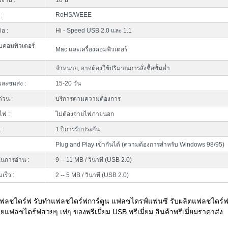
้งาน :
10 ปี
RoHS/WEEE
:
่อ :
Hi - Speed USB 2.0 และ 1.1
บคอมพิวเตอร์
Mac และเครื่องคอมพิวเตอร์
จำหน่าย, อาจต้องใช้ปริมาณการสั่งซื้อขั้นต่ำ
ละขนส่ง :
15-20 วัน
ด่วน :
บริการตามความต้องการ
ไฟ :
ไม่ต้องจ่ายไฟภายนอก
:
1 ปีการรับประกัน
Plug and Play เข้ากันได้ (ความต้องการสำหรับ Windows 98/95)
นการอ่าน :
9 -- 11 MB / วินาที (USB 2.0)
เร็ว :
2 -- 5 MB / วินาที (USB 2.0)
ฟลชไดร์ฟ รับทำแฟลชไดร์ฟการ์ตูน แฟลชไดรฟ์แฟนซี รับผลิตแฟลชไดร์
ายแฟลชไดร์ฟสวยๆ เท่ๆ ของพรีเมี่ยม USB พรีเมี่ยม สินค้าพรีเมี่ยมราคาส่ง