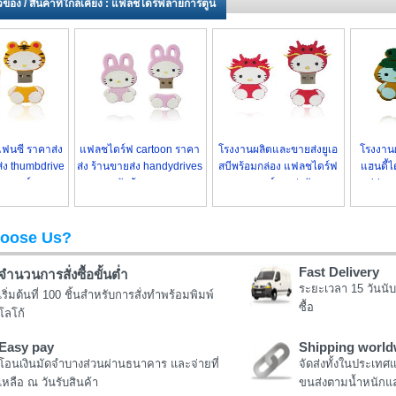
่ยวข้อง / สินค้าที่ใกล้เคียง : แฟลชไดร์ฟลายการ์ตูน
แฟนซี ราคาส่ง
แฟลชไดร์ฟ cartoon ราคา
โรงงานผลิตและขายส่งยูเอ
โรงงาน
่ง thumbdrive
ส่ง ร้านขายส่ง handydrives
สบีพร้อมกล่อง แฟลชไดร์ฟ
แฮนดี้ไ
เลเซอร์
สลักข้อความ
ลายการ์ตูน น่ารัก
drive 
oose Us?
Fast Delivery
จำนวนการสั่งซื้อขั้นต่ำ
ระยะเวลา 15 วันนับ
เริ่มต้นที่ 100 ชิ้นสำหรับการสั่งทำพร้อมพิมพ์
ซื้อ
โลโก้
Easy pay
Shipping world
โอนเงินมัดจำบางส่วนผ่านธนาคาร และจ่ายที่
จัดส่งทั้งในประเทศ
เหลือ ณ วันรับสินค้า
ขนส่งตามน้ำหนักแล