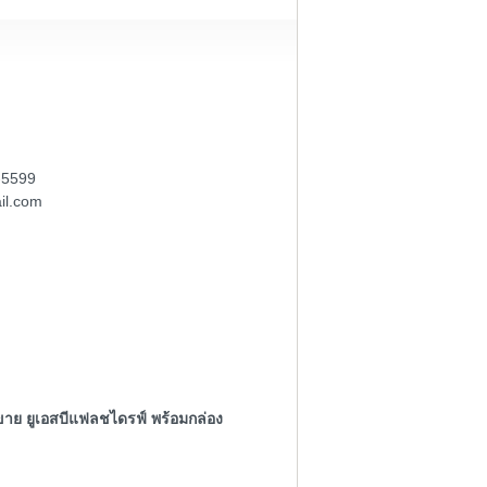
-5599
il.com
ขาย ยูเอสบีแฟลชไดรฟ์ พร้อมกล่อง