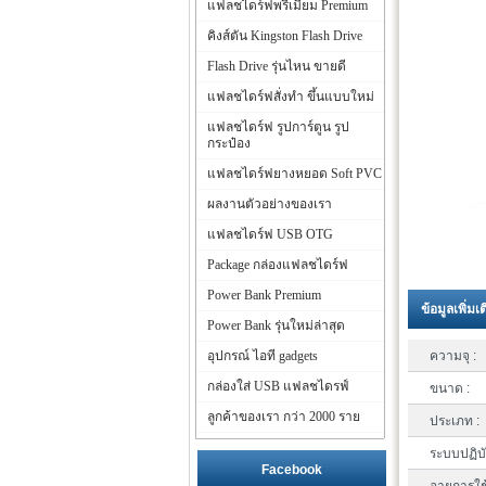
แฟลชไดร์ฟพรีเมี่ยม Premium
คิงส์ตัน Kingston Flash Drive
Flash Drive รุ่นไหน ขายดี
แฟลชไดร์ฟสั่งทำ ขึ้นแบบใหม่
แฟลชไดร์ฟ รูปการ์ตูน รูป
กระป๋อง
แฟลชไดร์ฟยางหยอด Soft PVC
ผลงานตัวอย่างของเรา
แฟลชไดร์ฟ USB OTG
Package กล่องแฟลชไดร์ฟ
Power Bank Premium
ข้อมูลเพิ่มเ
Power Bank รุ่นใหม่ล่าสุด
อุปกรณ์ ไอที gadgets
ความจุ :
กล่องใส่ USB แฟลชไดรฟ์
ขนาด :
ลูกค้าของเรา กว่า 2000 ราย
ประเภท :
ระบบปฏิบั
Facebook