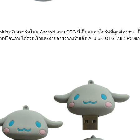
ฟสำหรับสมาร์ทโฟน Android แบบ OTG นี่เป็นแฟลชไดร์ฟที่คุณต้องการ เป
ฟที่โอนถ่ายได้รวดเร็วและง่ายดายจากแท็บเล็ต Android OTG ไปยัง PC ข