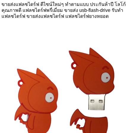
ขายส่งแฟลชไดร์ฟ ดีไซน์ใหม่ๆ ทำตามแบบ ประกันห้าปี โลโก้
คุณภาพดี แฟลชไดร์ฟพรี่เมี่ยม ขายส่ง usb-flash-drive รับทำ
แฟลชไดร์ฟ ขายส่งแฟลชไดร์ฟ แฟลชไดร์ฟยางหยอด