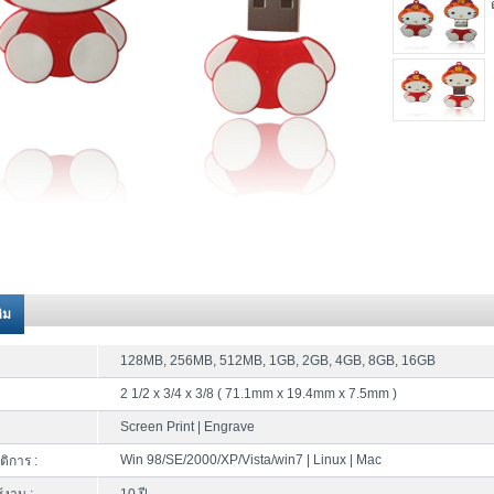
ติม
128MB, 256MB, 512MB, 1GB, 2GB, 4GB, 8GB, 16GB
2 1/2 x 3/4 x 3/8 ( 71.1mm x 19.4mm x 7.5mm )
Screen Print | Engrave
Win 98/SE/2000/XP/Vista/win7 | Linux | Mac
ติการ :