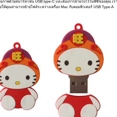
ายภาพด้วยสมาร์ทโฟน USB type-C และต้องการย้ายไปไว้ในพีซีของคุณ เร
วยให้คุณสามารถย้ายไฟล์ระหว่างเครื่อง Mac กับคอมพิวเตอร์ USB Type-A