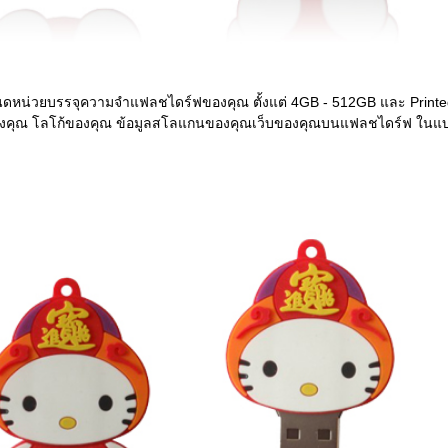
นดหน่วยบรรจุความจำแฟลชไดร์ฟของคุณ ตั้งแต่ 4GB - 512GB และ Printe
งคุณ โลโก้ของคุณ ข้อมูลสโลแกนของคุณเว็บของคุณบนแฟลชไดร์ฟ ในแ