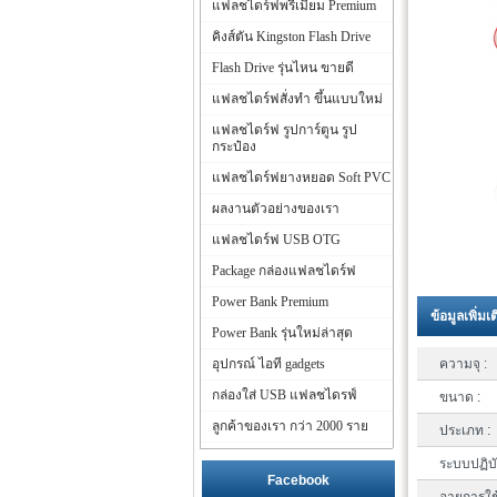
แฟลชไดร์ฟพรีเมี่ยม Premium
คิงส์ตัน Kingston Flash Drive
Flash Drive รุ่นไหน ขายดี
แฟลชไดร์ฟสั่งทำ ขึ้นแบบใหม่
แฟลชไดร์ฟ รูปการ์ตูน รูป
กระป๋อง
แฟลชไดร์ฟยางหยอด Soft PVC
ผลงานตัวอย่างของเรา
แฟลชไดร์ฟ USB OTG
Package กล่องแฟลชไดร์ฟ
Power Bank Premium
ข้อมูลเพิ่มเ
Power Bank รุ่นใหม่ล่าสุด
อุปกรณ์ ไอที gadgets
ความจุ :
กล่องใส่ USB แฟลชไดรฟ์
ขนาด :
ลูกค้าของเรา กว่า 2000 ราย
ประเภท :
ระบบปฏิบั
Facebook