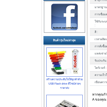
อายุการใช
มาตรฐาน 
การเชื่อมต
ใช้กับระบ
:
สี :
เวลาผลิตแ
สินค้ารุ่นใหม่ล่าสุด
การสั่งซื้อ
แหล่งจ่าย
รับประกัน 
ไดร์เวอร์ :
ความเร็วใ
สร้างความประทับใจให้ลูกค้าด้วย
เขียนความ
USB Flash drive ดีไซน์สวยๆ
ราคาส่ง
หากคุณกำล
A ของคุณ 