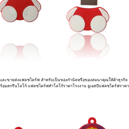
ตและขายส่งแฟลชไดร์ฟ สำหรับเป็นของกำนัลหรือของสมนาคุณให้ค้าธุรกิจ 
้อมสกรีนโลโก้ แฟลชไดร์ฟทำโลโก้ราคาโรงงาน ยูเอสบีแฟลชไดร์ฟราคา