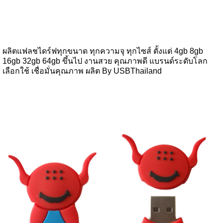
ผลิตแฟลชไดร์ฟทุกขนาด ทุกความจุ ทุกไซส์ ตั้งแต่ 4gb 8gb
16gb 32gb 64gb ขึ้นไป งานสวย คุณภาพดี แบรนด์ระดับโลก
เลือกใช้ เชื่อมั่นคุณภาพ ผลิต By USBThailand