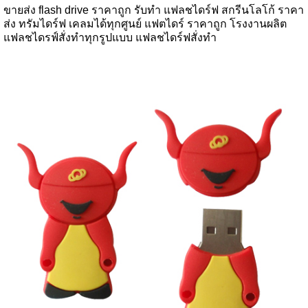
ขายส่ง flash drive ราคาถูก รับทำ แฟลชไดร์ฟ สกรีนโลโก้ ราคา
ส่ง ทรัมไดร์ฟ เคลมได้ทุกศูนย์ แฟตไดร์ ราคาถูก โรงงานผลิต
แฟลชไดรฟ์สั่งทำทุกรูปแบบ แฟลชไดร์ฟสั่งทำ