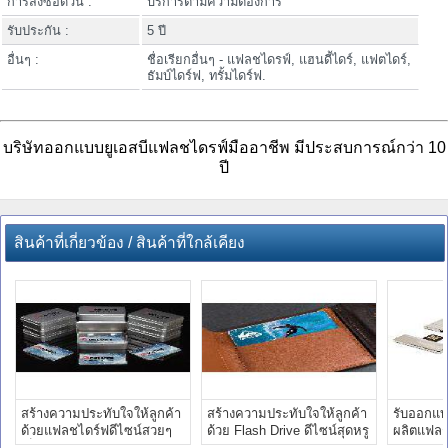
การสั่งซื้อด่วน :
บริการตามความต้องการ
รับประกัน :
5 ปี
อื่นๆ :
ชื่อเรียกอื่นๆ - แฟลชไดรฟ์, แฮนดี้ไดร์, แฟตไดร์,
ธัมบ์ไดร์ฟ, ทรั้มไดร์ฟ.
บริษัทออกแบบยูเอสบีแฟลชไดรฟ์มืออาชีพ มีประสบการณ์กว่า 10
ปี
สินค้าที่เกี่ยวข้อง / สินค้าที่ใกล้เคียง
สร้างความประทับใจให้ลูกค้า
สร้างความประทับใจให้ลูกค้า
รับออกแบ
ด้วยแฟลชไดร์ฟดีไซน์สวยๆ
ด้วย Flash Drive ดีไซน์สุดหรู
ผลิตแฟลช
เป็นของแจก
ราคาขายส่ง
โลโก้ รา