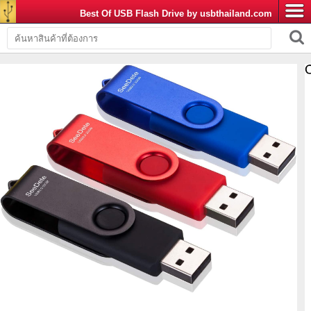
Best Of USB Flash Drive by usbthailand.com