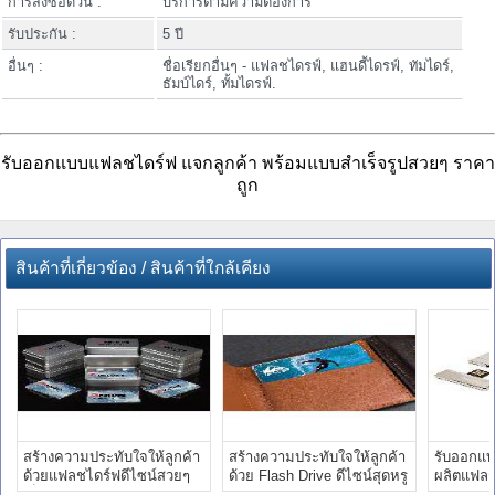
การสั่งซื้อด่วน :
บริการตามความต้องการ
รับประกัน :
5 ปี
อื่นๆ :
ชื่อเรียกอื่นๆ - แฟลชไดรฟ์, แฮนดี้ไดรฟ์, ทัมไดร์,
ธัมบ์ไดร์, ทั้มไดรฟ์.
รับออกแบบแฟลชไดร์ฟ แจกลูกค้า พร้อมแบบสำเร็จรูปสวยๆ ราคา
ถูก
สินค้าที่เกี่ยวข้อง / สินค้าที่ใกล้เคียง
สร้างความประทับใจให้ลูกค้า
สร้างความประทับใจให้ลูกค้า
รับออกแบ
ด้วยแฟลชไดร์ฟดีไซน์สวยๆ
ด้วย Flash Drive ดีไซน์สุดหรู
ผลิตแฟลช
เป็นของแจก
ราคาขายส่ง
โลโก้ รา