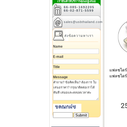
เรายินดีให้บริการคุณอยู่เสมอ
66-085-1692205
66-02-871-5599
sales@usbthailand.com
ส่งข้อความหาเรา
Name
E-mail
Title
แฟลชไดร์
แฟลชไดร์ฟ
Message