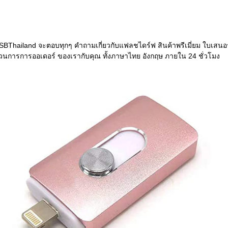
BThailand จะตอบทุกๆ คำถามเกี่ยวกับแฟลชไดร์ฟ สินค้าพรีเมี่ยม ใบเสน
นการการออเดอร์ ของเรากับคุณ ทั้งภาษาไทย อังกฤษ ภายใน 24 ชั่วโมง