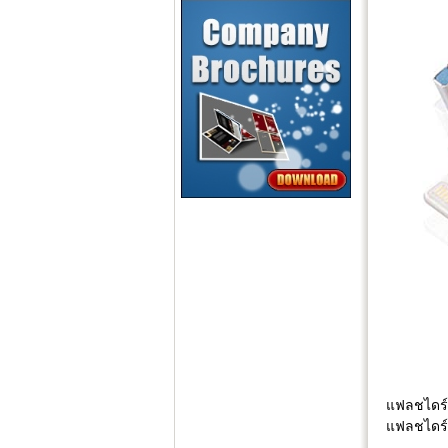
แฟลชไดร์ฟ
แฟลชไดร์ฟ