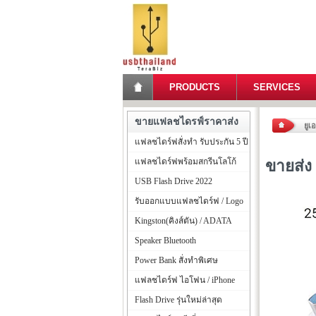
PRODUCTS
SERVICES
ขายแฟลชไดรฟ์ราคาส่ง
ยูเ
แฟลชไดร์ฟสั่งทำ รับประกัน 5 ปี
แฟลชไดร์ฟพร้อมสกรีนโลโก้
ขายส่ง
USB Flash Drive 2022
รับออกแบบแฟลชไดร์ฟ / Logo
Kingston(คิงส์ตัน) / ADATA
Speaker Bluetooth
Power Bank สั่งทำพิเศษ
แฟลชไดร์ฟ ไอโฟน / iPhone
Flash Drive รุ่นใหม่ล่าสุด