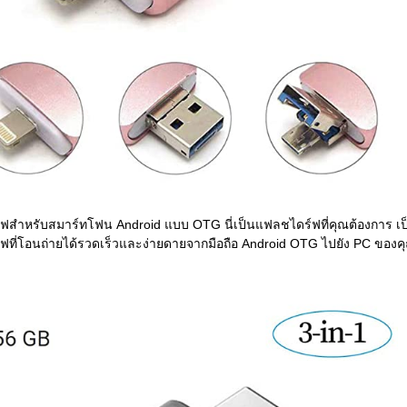
ฟสำหรับสมาร์ทโฟน Android แบบ OTG นี่เป็นแฟลชไดร์ฟที่คุณต้องการ เป
ที่โอนถ่ายได้รวดเร็วและง่ายดายจากมือถือ Android OTG ไปยัง PC ของค