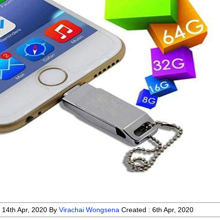
:
14th Apr, 2020
By
Virachai Wongsena
Created :
6th Apr, 2020