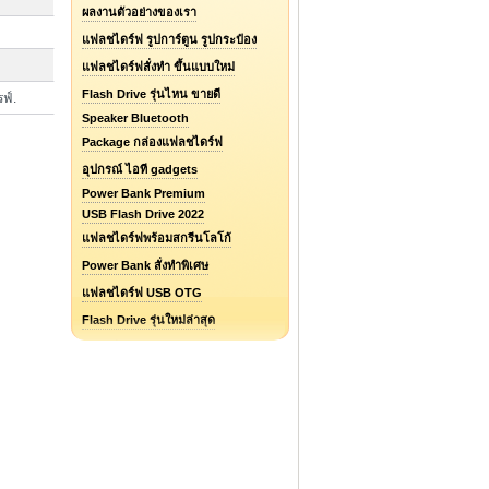
ผลงานตัวอย่างของเรา
แฟลชไดร์ฟ รูปการ์ตูน รูปกระป๋อง
แฟลชไดร์ฟสั่งทำ ขึ้นแบบใหม่
Flash Drive รุ่นไหน ขายดี
รฟ์.
Speaker Bluetooth
Package กล่องแฟลชไดร์ฟ
อุปกรณ์ ไอที gadgets
Power Bank Premium
USB Flash Drive 2022
แฟลชไดร์ฟพร้อมสกรีนโลโก้
Power Bank สั่งทำพิเศษ
แฟลชไดร์ฟ USB OTG
Flash Drive รุ่นใหม่ล่าสุด
แฟลชไดร์ฟยางหยอด Soft PVC
รับออกแบบแฟลชไดร์ฟ / Logo