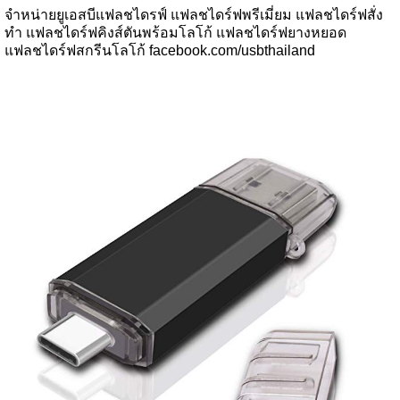
จำหน่ายยูเอสบีแฟลชไดรฟ์ แฟลชไดร์ฟพรีเมี่ยม แฟลชไดร์ฟสั่ง
ทำ แฟลชไดร์ฟคิงส์ตันพร้อมโลโก้ แฟลชไดร์ฟยางหยอด
แฟลชไดร์ฟสกรีนโลโก้ facebook.com/usbthailand