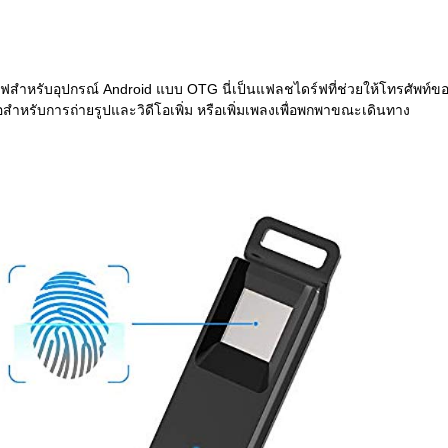
สำหรับอุปกรณ์ Android แบบ OTG นี่เป็นแฟลชไดร์ฟที่ช่วยให้โทรศัพท์ข
สำหรับการถ่ายรูปและวิดีโอเพิ่ม หรือเพิ่มเพลงเพื่อพกพาขณะเดินทาง