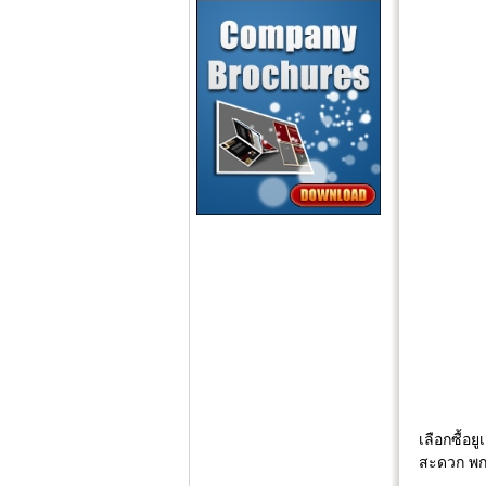
เลือกซื้อ
สะดวก พกพ