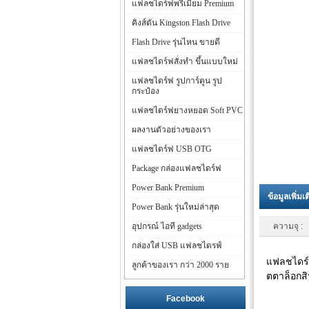
แฟลชไดร์ฟพรีเมี่ยม Premium
คิงส์ตัน Kingston Flash Drive
Flash Drive รุ่นไหน ขายดี
แฟลชไดร์ฟสั่งทำ ขึ้นแบบใหม่
แฟลชไดร์ฟ รูปการ์ตูน รูป
กระป๋อง
แฟลชไดร์ฟยางหยอด Soft PVC
ผลงานตัวอย่างของเรา
แฟลชไดร์ฟ USB OTG
Package กล่องแฟลชไดร์ฟ
Power Bank Premium
ข้อมูลเพิ่มเ
Power Bank รุ่นใหม่ล่าสุด
อุปกรณ์ ไอที gadgets
ความจุ :
กล่องใส่ USB แฟลชไดรฟ์
แฟลชไดร์ฟ
ลูกค้าของเรา กว่า 2000 ราย
ตตาล็อกสิ
Facebook