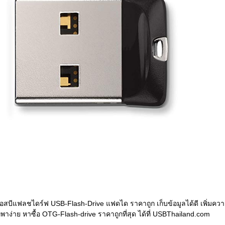
ยูเอสบีแฟลชไดร์ฟ USB-Flash-Drive แฟดได ราคาถูก เก็บข้อมูลได้ดี เพิ่มคว
าง่าย หาซื้อ OTG-Flash-drive ราคาถูกที่สุด ได้ที่ USBThailand.com