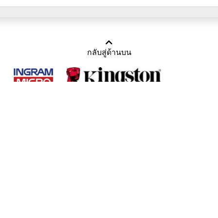
กลับสู่ด้านบน
Copyright 2011-2016 บริษัท เทราบิส จำกัด
Tel : คุณณีรนุช 085-169-2205, 02-871-5599, 02-871-6399
/ Fax : 02-871-5599
Mail :
sales@usbthailand.com
,
neeranut@usbthailand.com
,
neeranut09@gmail.com
Line : @UsbThailand
ดูเนื้อหาแบบ Desktop Version