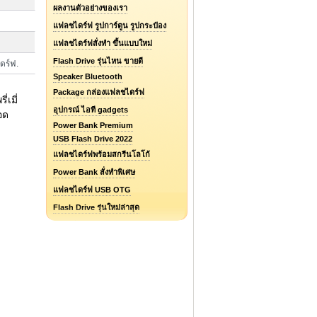
ผลงานตัวอย่างของเรา
แฟลชไดร์ฟ รูปการ์ตูน รูปกระป๋อง
แฟลชไดร์ฟสั่งทำ ขึ้นแบบใหม่
Flash Drive รุ่นไหน ขายดี
ไดร์ฟ.
Speaker Bluetooth
Package กล่องแฟลชไดร์ฟ
เมี่
อุปกรณ์ ไอที gadgets
อด
Power Bank Premium
USB Flash Drive 2022
แฟลชไดร์ฟพร้อมสกรีนโลโก้
Power Bank สั่งทำพิเศษ
แฟลชไดร์ฟ USB OTG
Flash Drive รุ่นใหม่ล่าสุด
แฟลชไดร์ฟยางหยอด Soft PVC
รับออกแบบแฟลชไดร์ฟ / Logo