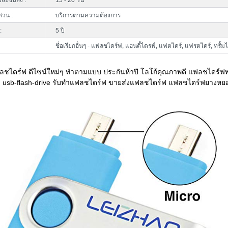
ละขนส่ง :
15 - 20 วัน
ด่วน :
บริการตามความต้องการ
:
5 ปี
ชื่อเรียกอื่นๆ - แฟลชไดร์ฟ, แฮนดี้ไดรฟ์, แฟตไดร์, แฟรตไดร์, ทรั้ม
ชไดร์ฟ ดีไซน์ใหม่ๆ ทำตามแบบ ประกันห้าปี โลโก้คุณภาพดี แฟลชไดร์ฟพรี่
ง usb-flash-drive รับทำแฟลชไดร์ฟ ขายส่งแฟลชไดร์ฟ แฟลชไดร์ฟยางหย