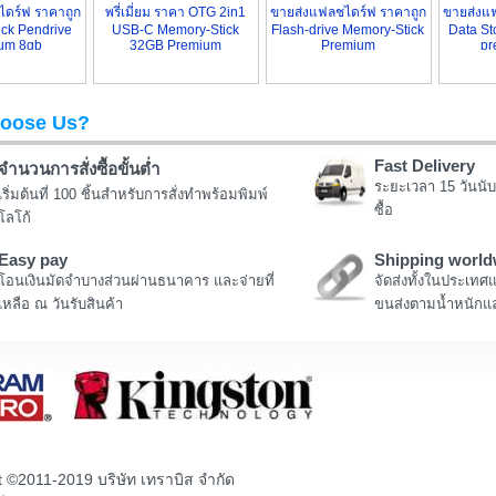
ดร์ฟ ราคาถูก
พรี่เมี่ยม ราคา OTG 2in1
ขายส่งแฟลชไดร์ฟ ราคาถูก
ขายส่งแฟ
ck Pendrive
USB-C Memory-Stick
Flash-drive Memory-Stick
Data S
um 8gb
32GB Premium
Premium
pr
oose Us?
Fast Delivery
จำนวนการสั่งซื้อขั้นต่ำ
ระยะเวลา 15 วันนับ
เริ่มต้นที่ 100 ชิ้นสำหรับการสั่งทำพร้อมพิมพ์
ซื้อ
โลโก้
Easy pay
Shipping world
โอนเงินมัดจำบางส่วนผ่านธนาคาร และจ่ายที่
จัดส่งทั้งในประเทศ
เหลือ ณ วันรับสินค้า
ขนส่งตามน้ำหนักแล
t ©2011-2019 บริษัท เทราบิส จำกัด