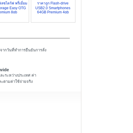
ลชไดร์ฟ พรี่เมี่ยม
ราคาถูก Flash-drive
torage Easy OTG
USB2.0 Smartphones
emium 8gb
64GB Premium 4gb
จากวันที่ทำการยืนยันการสั่ง
wide
และระหว่างประเทศ ค่า
ะตามค่าใช้จ่ายจริง