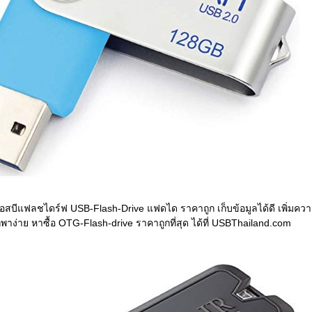
ยูเอสบีแฟลชไดร์ฟ USB-Flash-Drive แฟดได ราคาถูก เก็บข้อมูลได้ดี เพิ่มคว
าง่าย หาซื้อ OTG-Flash-drive ราคาถูกที่สุด ได้ที่ USBThailand.com