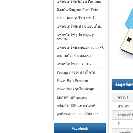
แฟลชไดร์ฟพรีเมี่ยม Premium
คิงส์ตัน Kingston Flash Drive
Flash Drive รุ่นไหน ขายดี
แฟลชไดร์ฟสั่งทำ ขึ้นแบบใหม่
แฟลชไดร์ฟ รูปการ์ตูน รูป
กระป๋อง
แฟลชไดร์ฟยางหยอด Soft PVC
ผลงานตัวอย่างของเรา
แฟลชไดร์ฟ USB OTG
Package กล่องแฟลชไดร์ฟ
Power Bank Premium
ข้อมูลเพิ่มเ
Power Bank รุ่นใหม่ล่าสุด
อุปกรณ์ ไอที gadgets
ความจุ :
กล่องใส่ USB แฟลชไดรฟ์
ประเภท :
ลูกค้าของเรา กว่า 2000 ราย
อายุการใช
สี :
Facebook