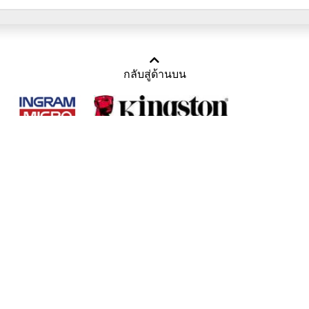
กลับสู่ด้านบน
Copyright 2011-2016 บริษัท เทราบิส จำกัด
Tel : คุณณีรนุช 085-169-2205, 02-871-5599, 02-871-6399
/ Fax : 02-871-5599
Mail :
sales@usbthailand.com
,
neeranut@usbthailand.com
,
neeranut09@gmail.com
Line : @UsbThailand
ดูเนื้อหาแบบ Desktop Version