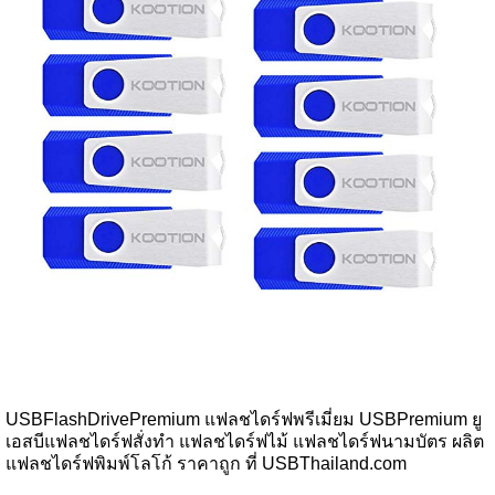
USBFlashDrivePremium แฟลชไดร์ฟพรีเมี่ยม USBPremium ยู
เอสบีแฟลชไดร์ฟสั่งทำ แฟลชไดร์ฟไม้ แฟลชไดร์ฟนามบัตร ผลิต
แฟลชไดร์ฟพิมพ์โลโก้ ราคาถูก ที่ USBThailand.com