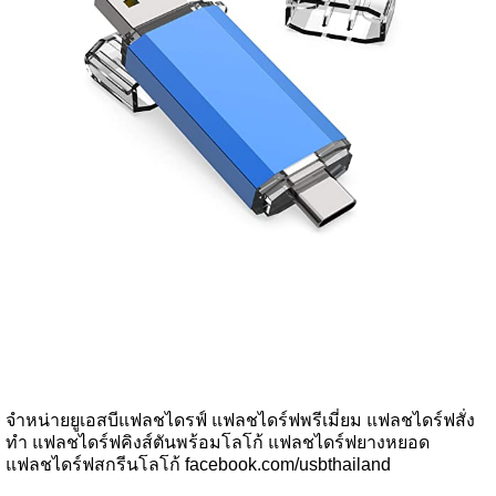
จำหน่ายยูเอสบีแฟลชไดรฟ์ แฟลชไดร์ฟพรีเมี่ยม แฟลชไดร์ฟสั่ง
ทำ แฟลชไดร์ฟคิงส์ตันพร้อมโลโก้ แฟลชไดร์ฟยางหยอด
แฟลชไดร์ฟสกรีนโลโก้ facebook.com/usbthailand