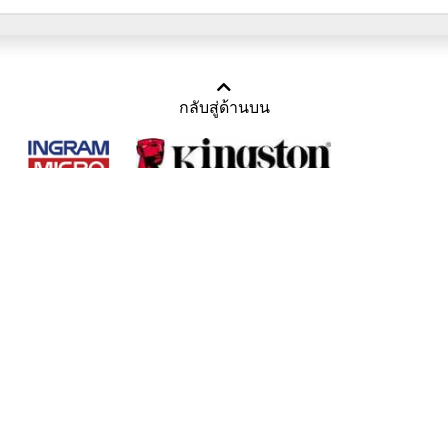
กลับสู่ด้านบน
Copyright 2011-2016 บริษัท เทราบิส จำกัด
Tel : คุณณีรนุช 085-169-2205, 02-871-5599, 02-871-6399
/ Fax : 02-871-5599
Mail :
sales@usbthailand.com
,
neeranut@usbthailand.com
,
neeranut09@gmail.com
Line : @UsbThailand
ดูเนื้อหาแบบ Desktop Version