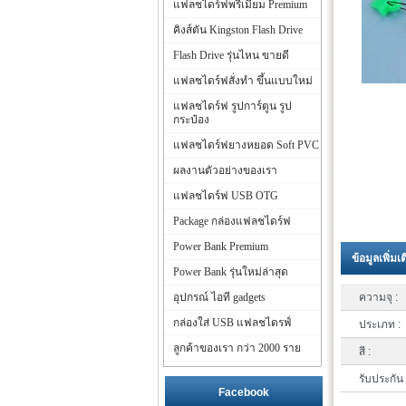
แฟลชไดร์ฟพรีเมี่ยม Premium
คิงส์ตัน Kingston Flash Drive
Flash Drive รุ่นไหน ขายดี
แฟลชไดร์ฟสั่งทำ ขึ้นแบบใหม่
แฟลชไดร์ฟ รูปการ์ตูน รูป
กระป๋อง
แฟลชไดร์ฟยางหยอด Soft PVC
ผลงานตัวอย่างของเรา
แฟลชไดร์ฟ USB OTG
Package กล่องแฟลชไดร์ฟ
Power Bank Premium
ข้อมูลเพิ่มเ
Power Bank รุ่นใหม่ล่าสุด
อุปกรณ์ ไอที gadgets
ความจุ :
กล่องใส่ USB แฟลชไดรฟ์
ประเภท :
ลูกค้าของเรา กว่า 2000 ราย
สี :
รับประกัน 
Facebook