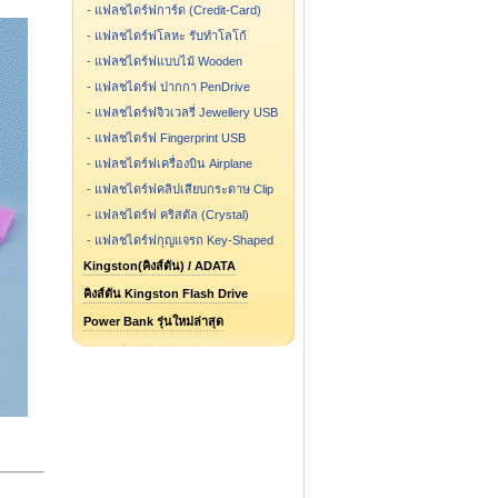
-
แฟลชไดร์ฟการ์ด (Credit-Card)
-
แฟลชไดร์ฟโลหะ รับทำโลโก้
-
แฟลชไดร์ฟแบบไม้ Wooden
-
แฟลชไดร์ฟ ปากกา PenDrive
-
แฟลชไดร์ฟจิวเวลรี่ Jewellery USB
-
แฟลชไดร์ฟ Fingerprint USB
-
แฟลชไดร์ฟเครื่องบิน Airplane
-
แฟลชไดร์ฟคลิปเสียบกระดาษ Clip
-
แฟลชไดร์ฟ คริสตัล (Crystal)
-
แฟลชไดร์ฟกุญแจรถ Key-Shaped
Kingston(คิงส์ตัน) / ADATA
คิงส์ตัน Kingston Flash Drive
Power Bank รุ่นใหม่ล่าสุด
ผลงานตัวอย่างของเรา
แฟลชไดร์ฟ รูปการ์ตูน รูปกระป๋อง
แฟลชไดร์ฟสั่งทำ ขึ้นแบบใหม่
Flash Drive รุ่นไหน ขายดี
Speaker Bluetooth
Package กล่องแฟลชไดร์ฟ