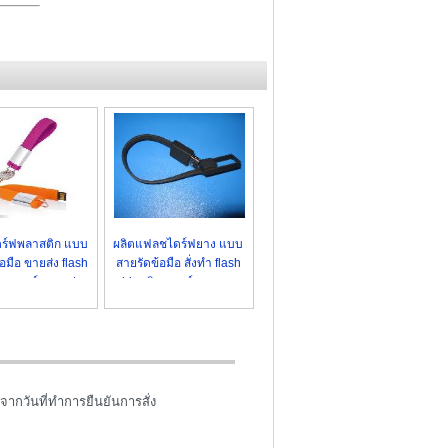
อุปกรณ์ ไอที gadgets
Power Bank Premium
USB Flash Drive 2022
แฟลชไดร์ฟพร้อมสกรีนโลโก้
Power Bank สั่งทำพิเศษ
แฟลชไดร์ฟ USB OTG
Flash Drive รุ่นใหม่ล่าสุด
แฟลชไดร์ฟยางหยอด Soft PVC
แฟลชไดร์ฟ ไอโฟน / iPhone
รับออกแบบแฟลชไดร์ฟ / Logo
ร์ฟพลาสติก แบบ
ผลิตแฟลชไดร์ฟยาง แบบ
อมือ ขายส่ง flash
สายรัดข้อมือ สั่งทำ flash
ริสแบนด์ ราคาส่ง
drive ริสแบนด์ ราคาถูก
จากวันที่ทำการยืนยันการสั่ง