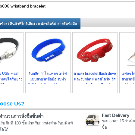
b606 wristband bracelet
่ยวข้อง / สินค้าที่ใกล้เคียง : แฟลชไดร์ฟ สายรัดข้อมือ
ือ USB Flash
รับผลิต กำไลแฟลชไดร์ฟ
ขายส่ง bracelet flash drive
แฟลชได
 แฟลชไดร์ฟยาง
แบบสายรัดข้อมือ รับทำ
และรับผลิต แฟลชไดร์ฟ ริส
สายรัดข้
โก้ ราคาถูก
โลโก้ usb flash drive เท่ๆ
แบนด์ พร้อมสกรีน เท่ๆ
drive 
oose Us?
Fast Delivery
จำนวนการสั่งซื้อขั้นต่ำ
ระยะเวลา 15 วันนับ
เริ่มต้นที่ 100 ชิ้นสำหรับการสั่งทำพร้อมพิมพ์
ซื้อ
โลโก้