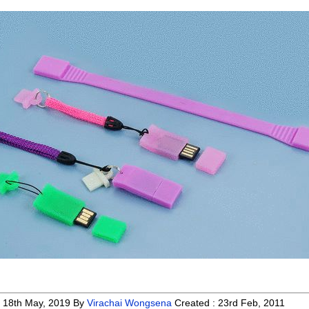
:
18th May, 2019
By
Virachai Wongsena
Created :
23rd Feb, 2011