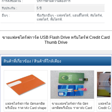
การสั่งซื้อด่วน :
บริการตามความต้องการ
รับประกัน :
5 ปี
อื่นๆ :
ชื่อเรียกอื่นๆ - แฟลชไดร์, แฮนดี้ไดรฟ์, ทัมไดร์ฟ,
แฟดไดร์, ทั้มไดรฟ์.
ขายแฟลชไดร์ฟการ์ด USB Flash Drive ทรัมไดร์ฟ Credit Card
Thumb Drive
สินค้าที่เกี่ยวข้อง / สินค้าที่ใกล้เคียง
แฟลชไดร์ฟการ์ด บัตรเครดิต
ขายแฟลชไดร์ฟการ์ด บัตร
แฟลชไดร์
พรีเมี่ยม ราคาส่ง Card shape
เครดิตพรีเมี่ยม ราคาส่ง Card
Credit C