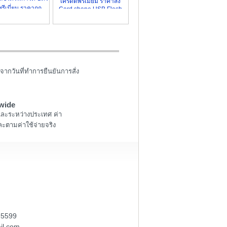
เครดิตพรีเมี่ยม ราคาส่ง
รีเมี่ยม ราคาถูก
Card shape USB Flash
Drive
จากวันที่ทำการยืนยันการสั่ง
wide
และระหว่างประเทศ ค่า
ะตามค่าใช้จ่ายจริง
-5599
il.com