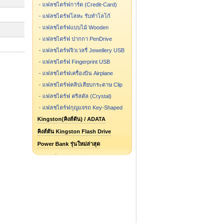
-
แฟลชไดร์ฟการ์ด (Credit-Card)
-
แฟลชไดร์ฟโลหะ รับทำโลโก้
-
แฟลชไดร์ฟแบบไม้ Wooden
-
แฟลชไดร์ฟ ปากกา PenDrive
-
แฟลชไดร์ฟจิวเวลรี่ Jewellery USB
-
แฟลชไดร์ฟ Fingerprint USB
-
แฟลชไดร์ฟเครื่องบิน Airplane
-
แฟลชไดร์ฟคลิปเสียบกระดาษ Clip
-
แฟลชไดร์ฟ คริสตัล (Crystal)
-
แฟลชไดร์ฟกุญแจรถ Key-Shaped
Kingston(คิงส์ตัน) / ADATA
คิงส์ตัน Kingston Flash Drive
Power Bank รุ่นใหม่ล่าสุด
ผลงานตัวอย่างของเรา
แฟลชไดร์ฟ รูปการ์ตูน รูปกระป๋อง
แฟลชไดร์ฟสั่งทำ ขึ้นแบบใหม่
Flash Drive รุ่นไหน ขายดี
Speaker Bluetooth
Package กล่องแฟลชไดร์ฟ