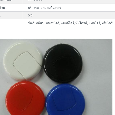
ละขนส่ง :
15 - 20 วัน
ด่วน :
บริการตามความต้องการ
:
5 ปี
ชื่อเรียกอื่นๆ - แฟลชไดร์, แฮนดี้ไดร์, ทัมไดรฟ์, แฟดไดร์, ทรั้มไดร์.