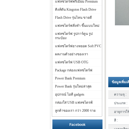
แฟลชไดร์ฟพรีเมี่ยม Premium
คิงส์ตัน Kingston Flash Drive
Flash Drive รุ่นไหน ขายดี
แฟลชไดร์ฟสั่งทำ ขึ้นแบบใหม่
แฟลชไดร์ฟ รูปการ์ตูน รูป
กระป๋อง
แฟลชไดร์ฟยางหยอด Soft PVC
ผลงานตัวอย่างของเรา
แฟลชไดร์ฟ USB OTG
Package กล่องแฟลชไดร์ฟ
Power Bank Premium
ข้อมูลเพิ่มเ
Power Bank รุ่นใหม่ล่าสุด
อุปกรณ์ ไอที gadgets
ความจุ :
กล่องใส่ USB แฟลชไดรฟ์
ประเภท :
ลูกค้าของเรา กว่า 2000 ราย
อายุการใช
สี :
Facebook