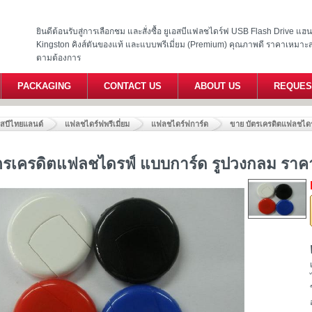
ยินดีต้อนรับสู่การเลือกชม และสั่งซื้อ ยูเอสบีแฟลชไดร์ฟ USB Flash Drive แ
Kingston คิงส์ตันของแท้ และแบบพรีเมี่ยม (Premium) คุณภาพดี ราคาเหมาะ
ตามต้องการ
PACKAGING
CONTACT US
ABOUT US
REQUES
อสบีไทยแลนด์
แฟลชไดร์ฟพรีเมี่ยม
แฟลชไดร์ฟการ์ด
ขาย บัตรเครดิตแฟลชไดร
ตรเครดิตแฟลชไดรฟ์ แบบการ์ด รูปวงกลม ราค