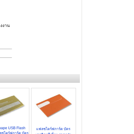
อุปกรณ์ ไอที gadgets
Power Bank Premium
USB Flash Drive 2022
แฟลชไดร์ฟพร้อมสกรีนโลโก้
รงงาน
Power Bank สั่งทำพิเศษ
แฟลชไดร์ฟ USB OTG
Flash Drive รุ่นใหม่ล่าสุด
แฟลชไดร์ฟยางหยอด Soft PVC
แฟลชไดร์ฟ ไอโฟน / iPhone
รับออกแบบแฟลชไดร์ฟ / Logo
hape USB Flash
แฟลชไดร์ฟการ์ด บัตร
ลชไดร์ฟการ์ด บัตร