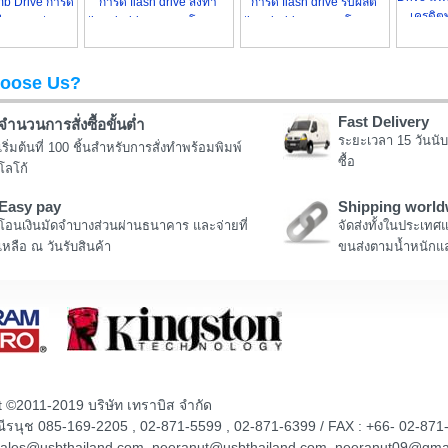
b Drive การ์ด
การ์ด flash drive สั่งทำ
การ์ด flash drive รับผลิต
เครดิตพ
ีนลาย เท่ๆ
thumb drives ราคาโรงงาน
thumb drives ราคาโรงงาน
oose Us?
Fast Delivery
จำนวนการสั่งซื้อขั้นต่ำ
ระยะเวลา 15 วันนับ
เริ่มต้นที่ 100 ชิ้นสำหรับการสั่งทำพร้อมพิมพ์
ซื้อ
โลโก้
Easy pay
Shipping world
โอนเงินมัดจำบางส่วนผ่านธนาคาร และจ่ายที่
จัดส่งทั้งในประเทศ
เหลือ ณ วันรับสินค้า
ขนส่งตามน้ำหนักแล
t ©2011-2019 บริษัท เทราบิส จำกัด
ณณีรนุช 085-169-2205 , 02-871-5599 , 02-871-6399 / FAX : +66- 02-871
sales@usbthailand.com, neeranut@usbthailand.com, neeranut09@gma