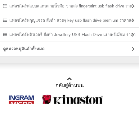
แฟลชไดร์ฟแบบสแกนลายนิ้วมือ ขายส่ง fingerprint usb flash drive ราคา
ถูก
แฟลชไดร์ฟกุญแจรถ สั่งทำ สวยๆ key usb flash drive premium ราคาส่ง
แฟลชไดร์ฟจิวเวลรี่ สั่งทำ Jewellery USB Flash Drive แบบพรีเมี่ยม ราคา
ส่ง
ดูหมวดหมู่สินค้าทั้งหมด
กลับสู่ด้านบน
Copyright 2011-2016 บริษัท เทราบิส จำกัด
Tel : คุณณีรนุช 085-169-2205, 02-871-5599, 02-871-6399
/ Fax : 02-871-5599