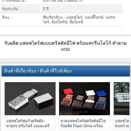
การสั่งซื้อด่วน :
บริการตามความต้องการ
รับประกัน :
5 ปี
อื่นๆ :
ชื่อเรียกอื่นๆ - แฟลชไดร์, แฮนดี้ไดรฟ์, แฟรช
ไดร์, ธัมบ์ไดร์ฟ, ทั้มไดรฟ์.
รับผลิต แฟลชไดร์ฟแบบคริสตัลมีไฟ พร้อมสกรีนโลโก้ ทำตาม
แบบ
สินค้าที่เกี่ยวข้อง / สินค้าที่ใกล้เคียง
แฟลชไดร์ฟแก้วคริสตัล
ขายแฟลชไดร์ฟคริสตัลมีไฟ
แฟลชไดร์
ขายส่ง ทรัมไดร์ แบบอะคริ
รับผลิต Flash Drive พร้อม
พ่นทราย ผ
ลิค รับสกรีน แฮนดี้ไดร์ฟ
สกรีนโลโก้
ทำ แฮนดี้