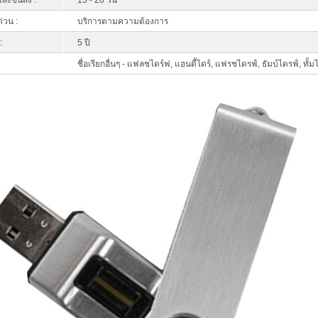
ละขนส่ง :
15 - 20 วัน
ด่วน :
บริการตามความต้องการ
:
5 ปี
ชื่อเรียกอื่นๆ - แฟลชไดร์ฟ, แฮนดี้ไดร์, แฟรชไดรฟ์, ธัมบ์ไดรฟ์, ทั้ม