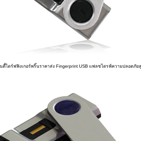
นดี้ไดร์ฟฟิงเกอร์พริ๊นราคาส่ง Fingerprint USB แฟลชไดรฟ์ความปลอดภัยส