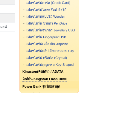
-
แฟลชไดร์ฟการ์ด (Credit-Card)
-
แฟลชไดร์ฟโลหะ รับทำโลโก้
-
แฟลชไดร์ฟแบบไม้ Wooden
-
แฟลชไดร์ฟ ปากกา PenDrive
ไดรฟ์.
-
แฟลชไดร์ฟจิวเวลรี่ Jewellery USB
-
แฟลชไดร์ฟ Fingerprint USB
-
แฟลชไดร์ฟเครื่องบิน Airplane
-
แฟลชไดร์ฟคลิปเสียบกระดาษ Clip
-
แฟลชไดร์ฟ คริสตัล (Crystal)
-
แฟลชไดร์ฟกุญแจรถ Key-Shaped
Kingston(คิงส์ตัน) / ADATA
คิงส์ตัน Kingston Flash Drive
Power Bank รุ่นใหม่ล่าสุด
ผลงานตัวอย่างของเรา
แฟลชไดร์ฟ รูปการ์ตูน รูปกระป๋อง
แฟลชไดร์ฟสั่งทำ ขึ้นแบบใหม่
Flash Drive รุ่นไหน ขายดี
Speaker Bluetooth
Package กล่องแฟลชไดร์ฟ