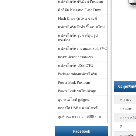
แฟลชไดร์ฟพรีเมี่ยม Premium
คิงส์ตัน Kingston Flash Drive
Flash Drive รุ่นไหน ขายดี
แฟลชไดร์ฟสั่งทำ ขึ้นแบบใหม่
แฟลชไดร์ฟ รูปการ์ตูน รูป
กระป๋อง
แฟลชไดร์ฟยางหยอด Soft PVC
ผลงานตัวอย่างของเรา
แฟลชไดร์ฟ USB OTG
Package กล่องแฟลชไดร์ฟ
Power Bank Premium
ข้อมูลเพิ่มเ
Power Bank รุ่นใหม่ล่าสุด
อุปกรณ์ ไอที gadgets
ความจุ :
กล่องใส่ USB แฟลชไดรฟ์
ประเภท :
ลูกค้าของเรา กว่า 2000 ราย
อายุการใช
สี :
Facebook