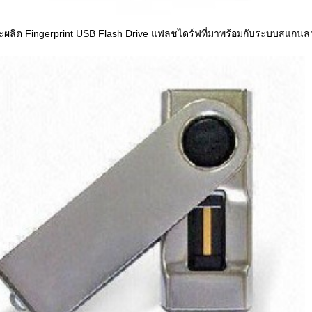
ผลิต Fingerprint USB Flash Drive แฟลชไดร์ฟที่มาพร้อมกับระบบสแกนลา