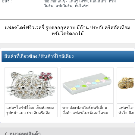
อื่นๆ :
ชื่อเรียกอื่นๆ - แฟลชไดร์ฟ, แฮนดี้ไดร์, ทรัม
ไดร์ฟ, แฟดไดร์ฟ, ทั้มไดร์ฟ.
แฟลชไดร์ฟจิวเวลรี่ รูปดอกกุหลาบ มีก้าน ประดับคริสตัลเทียม
ทรัมไดร์ดอกไม้
สินค้าที่เกี่ยวข้อง / สินค้าที่ใกล้เคียง
แฟลชไดร์ฟจี้ล็อกเก็ตห้อยคอ
ขายส่งแฟลชไดร์ฟพรีเมี่ยม
แฟลชไดร์ฟ
รูปหน้าแมว ประดับคริสตัล
สั่งทำ แฟลชไดรฟ์เคสโลหะ
หัวใจ ฝังค
เทียม สไลด์เก็บหัวได้
ผิวมันเงา ดูเรียบหรู
แบบที่มีฝ
หมวดหมู่สินค้า