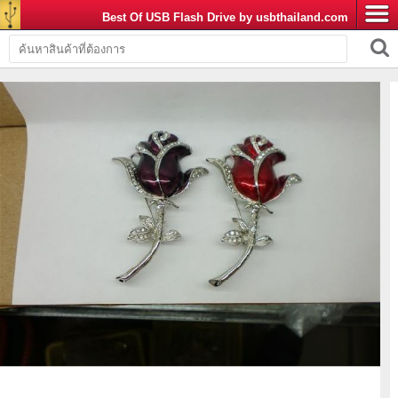
Best Of USB Flash Drive by usbthailand.com