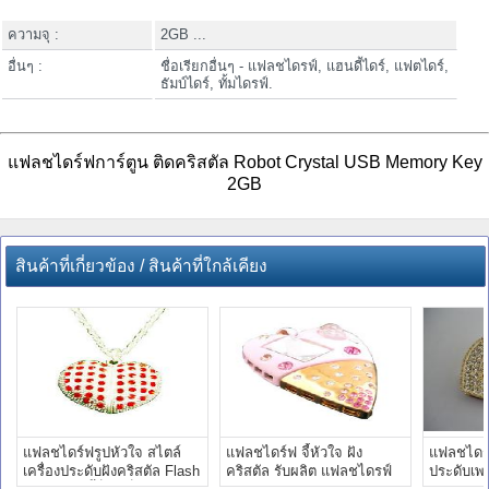
ความจุ :
2GB ...
อื่นๆ :
ชื่อเรียกอื่นๆ - แฟลชไดรฟ์, แฮนดี้ไดร์, แฟตไดร์,
ธัมบ์ไดร์, ทั้มไดรฟ์.
แฟลชไดร์ฟการ์ตูน ติดคริสตัล Robot Crystal USB Memory Key
2GB
สินค้าที่เกี่ยวข้อง / สินค้าที่ใกล้เคียง
แฟลชไดร์ฟรูปหัวใจ สไตล์
แฟลชไดร์ฟ จี้หัวใจ ฝัง
แฟลชไดร์ฟ
เครื่องประดับฝังคริสตัล Flash
คริสตัล รับผลิต แฟลชไดรฟ์
ประดับเพช