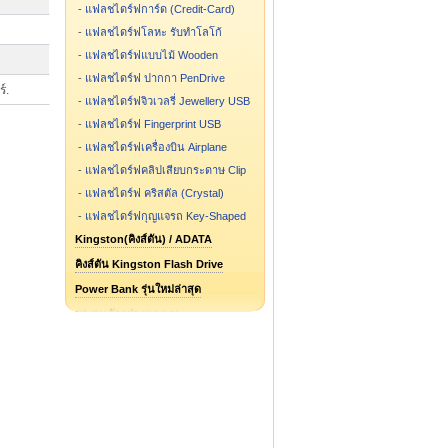
-
แฟลชไดร์ฟการ์ด (Credit-Card)
-
แฟลชไดร์ฟโลหะ รับทำโลโก้
-
แฟลชไดร์ฟแบบไม้ Wooden
-
แฟลชไดร์ฟ ปากกา PenDrive
์.
-
แฟลชไดร์ฟจิวเวลรี่ Jewellery USB
-
แฟลชไดร์ฟ Fingerprint USB
-
แฟลชไดร์ฟเครื่องบิน Airplane
-
แฟลชไดร์ฟคลิปเสียบกระดาษ Clip
-
แฟลชไดร์ฟ คริสตัล (Crystal)
-
แฟลชไดร์ฟกุญแจรถ Key-Shaped
Kingston(คิงส์ตัน) / ADATA
คิงส์ตัน Kingston Flash Drive
Power Bank รุ่นใหม่ล่าสุด
ผลงานตัวอย่างของเรา
แฟลชไดร์ฟ รูปการ์ตูน รูปกระป๋อง
แฟลชไดร์ฟสั่งทำ ขึ้นแบบใหม่
Flash Drive รุ่นไหน ขายดี
Speaker Bluetooth
Package กล่องแฟลชไดร์ฟ