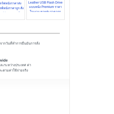
Leather USB Flash Drive
ร์ฟหนังราคาส่ง
แบบหนัง Premium ราคา
์หนังราคาถูก สั่ง
โรงงาน ขายส่ง ราคาถูก
h drive แบบหนัง
จากวันที่ทำการยืนยันการสั่ง
wide
และระหว่างประเทศ ค่า
ะตามค่าใช้จ่ายจริง