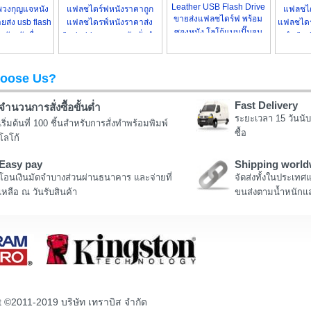
Leather USB Flash Drive
วงกุญแจหนัง
แฟลชไดร์ฟหนังราคาถูก
แฟลชได
ขายส่งแฟลชไดร์ฟ พร้อม
ยส่ง usb flash
แฟลชไดรฟ์หนังราคาส่ง
แฟลชไดรฟ
ซองหนัง โลโก้แบบปั๊มจม
นังสลักชื่อ
flash drive แบบหนัง สั่งทำ
ทำ flas
oose Us?
Fast Delivery
จำนวนการสั่งซื้อขั้นต่ำ
ระยะเวลา 15 วันนับ
เริ่มต้นที่ 100 ชิ้นสำหรับการสั่งทำพร้อมพิมพ์
ซื้อ
โลโก้
Easy pay
Shipping world
โอนเงินมัดจำบางส่วนผ่านธนาคาร และจ่ายที่
จัดส่งทั้งในประเทศ
เหลือ ณ วันรับสินค้า
ขนส่งตามน้ำหนักแล
t ©2011-2019 บริษัท เทราบิส จำกัด