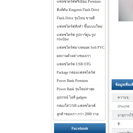
แฟลชไดร์ฟพรีเมี่ยม Premium
คิงส์ตัน Kingston Flash Drive
Flash Drive รุ่นไหน ขายดี
แฟลชไดร์ฟสั่งทำ ขึ้นแบบใหม่
แฟลชไดร์ฟ รูปการ์ตูน รูป
กระป๋อง
แฟลชไดร์ฟยางหยอด Soft PVC
ผลงานตัวอย่างของเรา
แฟลชไดร์ฟ USB OTG
Package กล่องแฟลชไดร์ฟ
Power Bank Premium
ข้อมูลเพิ่มเ
Power Bank รุ่นใหม่ล่าสุด
อุปกรณ์ ไอที gadgets
ความจุ :
กล่องใส่ USB แฟลชไดรฟ์
ประเภท :
ลูกค้าของเรา กว่า 2000 ราย
อายุการใช
สี :
Facebook