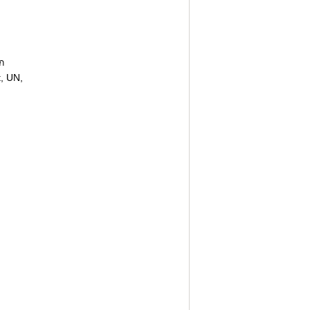
ก
, UN,