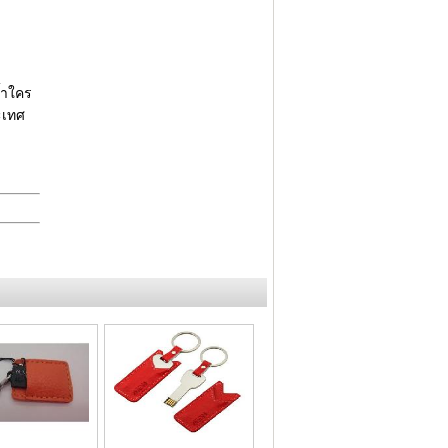
้ำใคร
ะเทศ