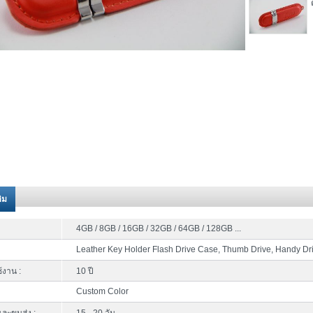
ติม
4GB / 8GB / 16GB / 32GB / 64GB / 128GB ...
Leather Key Holder Flash Drive Case, Thumb Drive, Handy Dr
้งาน :
10 ปี
Custom Color