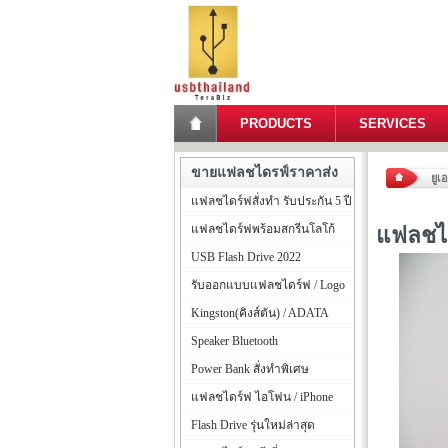
PRODUCTS
SERVICES
ขายแฟลชไดรฟ์ราคาส่ง
ยูเ
แฟลชไดร์ฟสั่งทำ รับประกัน 5 ปี
แฟลชไดร์ฟพร้อมสกรีนโลโก้
แฟลชได
USB Flash Drive 2022
รับออกแบบแฟลชไดร์ฟ / Logo
Kingston(คิงส์ตัน) / ADATA
Speaker Bluetooth
Power Bank สั่งทำพิเศษ
แฟลชไดร์ฟ ไอโฟน / iPhone
Flash Drive รุ่นใหม่ล่าสุด