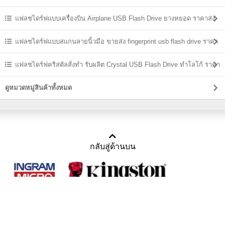
ราคาถูก
แฟลชไดร์ฟแบบเครื่องบิน Airplane USB Flash Drive ยางหยอด ราคาส่ง
แฟลชไดร์ฟแบบสแกนลายนิ้วมือ ขายส่ง fingerprint usb flash drive ราคา
ถูก
แฟลชไดร์ฟคริสตัลสั่งทำ รับผลิต Crystal USB Flash Drive ทำโลโก้ ราคา
ส่ง
ดูหมวดหมู่สินค้าทั้งหมด
กลับสู่ด้านบน
Copyright 2011-2016 บริษัท เทราบิส จำกัด
Tel : คุณณีรนุช 085-169-2205, 02-871-5599, 02-871-6399