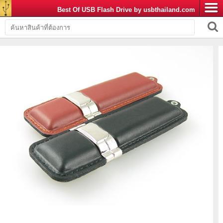
Best Of USB Flash Drive by usbthailand.com