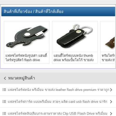
สินค้าที่เกี่ยวข้อง / สินค้าที่ใกล้เคียง
แฟลชไดร์ฟหนังรูปเต่า แฮนดี้
แฮนดี้ไดร์ฟแบบหนัง thumb
ทรัมไดร์
ไดร์ฟรูปสัตว์ flash drive
drive พร้อมปั้มโลโก้ ขายส่ง
ขายส่ง t
cartoon พร้อมปั้มโลโก้
flash drive ราคาถูก
กุญแจพก
หมวดหมู่สินค้า
แฟลชไดร์ฟหนัง พรีเมี่ยม ขายส่ง leather flash drive premium ราคาถูก
แฟลชไดร์ฟการ์ด แบบพรีเมี่ยม สวยๆ ผลิต card usb flash drive น่ารัก
แฟลชไดร์ฟคลิปเสียบกระดาษราคาส่ง Clip USB Flash Drive พรีเมี่ยม