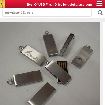
Best Of USB Flash Drive by usbthailand.com