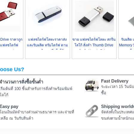
 Drive ราคาถูก
แฟลชไดร์ฟโลหะราคาส่ง
ขาย แฟลชไดร์ฟโลหะ สกรีน
รับผลิต
งแฟลชไดร์ฟ
และรับผลิต ทรัมไดร์ฟ ตาม
โลโก้ สั่งทำ Thumb Drive
Memory St
ีน ราคาส่ง
แบบ พร้อมสกรีนโลโก้
รับทำ Handy Drive
โล
oose Us?
Fast Delivery
จำนวนการสั่งซื้อขั้นต่ำ
ระยะเวลา 15 วันนับ
เริ่มต้นที่ 100 ชิ้นสำหรับการสั่งทำพร้อมพิมพ์
ซื้อ
โลโก้
Easy pay
Shipping world
โอนเงินมัดจำบางส่วนผ่านธนาคาร และจ่ายที่
จัดส่งทั้งในประเทศ
เหลือ ณ วันรับสินค้า
ขนส่งตามน้ำหนักแล