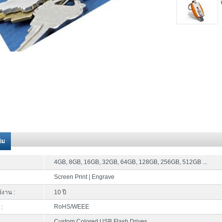
ติม
4GB, 8GB, 16GB, 32GB, 64GB, 128GB, 256GB, 512GB ...
Screen Print | Engrave
้งาน :
10 ปี
RoHS/WEEE
:
Custom Colored USB Flash Drives