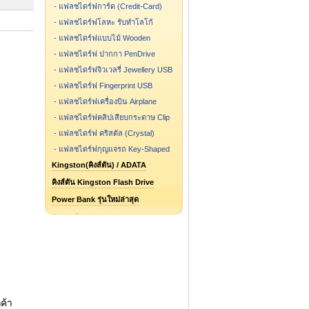
-
แฟลชไดร์ฟการ์ด (Credit-Card)
-
แฟลชไดร์ฟโลหะ รับทำโลโก้
-
แฟลชไดร์ฟแบบไม้ Wooden
-
แฟลชไดร์ฟ ปากกา PenDrive
-
แฟลชไดร์ฟจิวเวลรี่ Jewellery USB
-
แฟลชไดร์ฟ Fingerprint USB
-
แฟลชไดร์ฟเครื่องบิน Airplane
-
แฟลชไดร์ฟคลิปเสียบกระดาษ Clip
-
แฟลชไดร์ฟ คริสตัล (Crystal)
-
แฟลชไดร์ฟกุญแจรถ Key-Shaped
Kingston(คิงส์ตัน) / ADATA
คิงส์ตัน Kingston Flash Drive
Power Bank รุ่นใหม่ล่าสุด
ผลงานตัวอย่างของเรา
แฟลชไดร์ฟ รูปการ์ตูน รูปกระป๋อง
แฟลชไดร์ฟสั่งทำ ขึ้นแบบใหม่
Flash Drive รุ่นไหน ขายดี
Speaker Bluetooth
Package กล่องแฟลชไดร์ฟ
ค้า