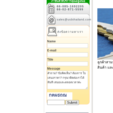
เรายินดีให้บริการคุณอยู่เสมอ
66-085-1692205
66-02-871-5599
sales@usbthailand.com
ส่งข้อความหาเรา
Name
E-mail
Title
ลูกค้าสาม
สินค้า แล
Message