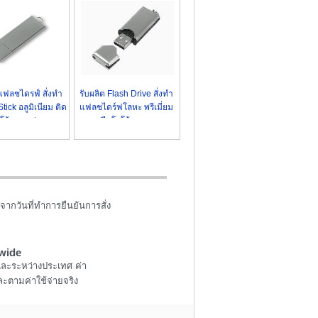
 แฟลชไดรฟ์ สั่งทำ
รับผลิต Flash Drive สั่งทำ
ick อลูมิเนียม ติด
แฟลชไดร์ฟโลหะ พรีเมี่ยม
โก้ ราคาส่ง
สกรีนโลโก้ ราคาถูก
จากวันที่ทำการยืนยันการสั่ง
wide
และระหว่างประเทศ ค่า
ะตามค่าใช้จ่ายจริง