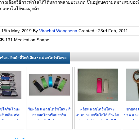
ารถเลือกวิธีการทำโลโก้ได้หลากหลายประเภท ขึ้นอยู่กับความหมาะสมของพื
ะ แบบโลโก้ของลูกค้า
:
15th May, 2019
By
Virachai Wongsena
Created :
23rd Feb, 2011
B-131 Medication Shape
่ยวข้อง / สินค้าที่ใกล้เคียง : แฟลชไดร์ฟโลหะ
ชไดร์ฟโลหะ
รับผลิต แฟลชไดร์ฟโลหะ สี
ผลิตแฟลชไดร์ฟโลหะ
ขายส่ง 
รับผลิต ทรัม
สวยสดใส พร้อมสกรีน
แบบบาง สกรีนโลโก้ สั่งผลิต
ขวด และร
กรีน ราคาส่ง
ขายส่ง ทรัมไดร์ ราคาถูก
thumb drive ประกัน 5 ปี
พร้อม