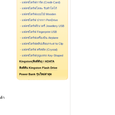
-
แฟลชไดร์ฟการ์ด (Credit-Card)
-
แฟลชไดร์ฟโลหะ รับทำโลโก้
-
แฟลชไดร์ฟแบบไม้ Wooden
-
แฟลชไดร์ฟ ปากกา PenDrive
-
แฟลชไดร์ฟจิวเวลรี่ Jewellery USB
-
แฟลชไดร์ฟ Fingerprint USB
-
แฟลชไดร์ฟเครื่องบิน Airplane
-
แฟลชไดร์ฟคลิปเสียบกระดาษ Clip
-
แฟลชไดร์ฟ คริสตัล (Crystal)
-
แฟลชไดร์ฟกุญแจรถ Key-Shaped
Kingston(คิงส์ตัน) / ADATA
คิงส์ตัน Kingston Flash Drive
Power Bank รุ่นใหม่ล่าสุด
ผลงานตัวอย่างของเรา
แฟลชไดร์ฟ รูปการ์ตูน รูปกระป๋อง
แฟลชไดร์ฟสั่งทำ ขึ้นแบบใหม่
ค้า
Flash Drive รุ่นไหน ขายดี
Speaker Bluetooth
Package กล่องแฟลชไดร์ฟ