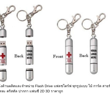
ึ่งด้านผลิตและจำหน่าย Flash Drive แฟลชไดร์ฟ ทุกรูปแบบ ไม้ การ์ด สายร
โลหะ คริสตัล ปากกา แฟนซี 2D 3D ราคาถูก