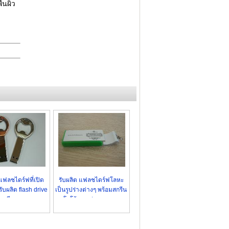
้นผิว
แฟลชไดร์ฟที่เปิด
รับผลิต แฟลชไดร์ฟโลหะ
ับผลิต flash drive
เป็นรูปร่างต่างๆ พร้อมสกรีน
สกรีน ราคาถูก
โลโก้ ขายส่ง ราคาถูก