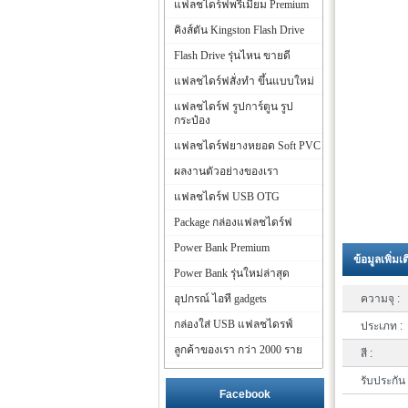
แฟลชไดร์ฟพรีเมี่ยม Premium
คิงส์ตัน Kingston Flash Drive
Flash Drive รุ่นไหน ขายดี
แฟลชไดร์ฟสั่งทำ ขึ้นแบบใหม่
แฟลชไดร์ฟ รูปการ์ตูน รูป
กระป๋อง
แฟลชไดร์ฟยางหยอด Soft PVC
ผลงานตัวอย่างของเรา
แฟลชไดร์ฟ USB OTG
Package กล่องแฟลชไดร์ฟ
Power Bank Premium
ข้อมูลเพิ่มเ
Power Bank รุ่นใหม่ล่าสุด
อุปกรณ์ ไอที gadgets
ความจุ :
กล่องใส่ USB แฟลชไดรฟ์
ประเภท :
ลูกค้าของเรา กว่า 2000 ราย
สี :
รับประกัน 
Facebook