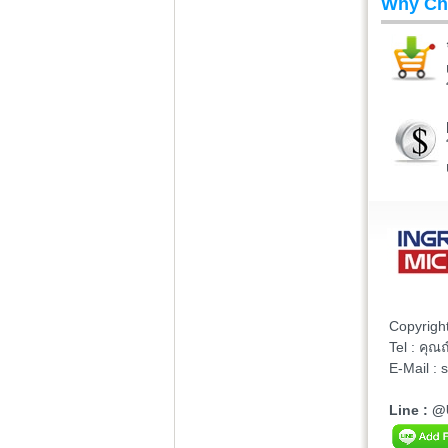
Why Ch
Copyrigh
Tel : คุ
E-Mail :
Line : 