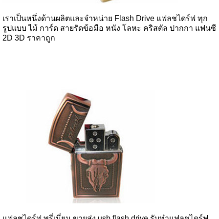
เราเป็นหนึ่งด้านผลิตและจำหน่าย Flash Drive แฟลชไดร์ฟ ทุก
รูปแบบ ไม้ การ์ด สายรัดข้อมือ หนัง โลหะ คริสตัล ปากกา แฟนซี
2D 3D ราคาถูก
แฟลชไดร์ฟ พรี่เมี่ยม ขายส่ง usb flash drive รับทำแฟลชไดร์ฟ