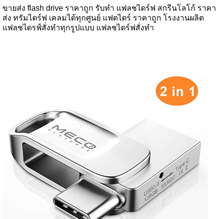
ขายส่ง flash drive ราคาถูก รับทำ แฟลชไดร์ฟ สกรีนโลโก้ ราคา
ส่ง ทรัมไดร์ฟ เคลมได้ทุกศูนย์ แฟตไดร์ ราคาถูก โรงงานผลิต
แฟลชไดรฟ์สั่งทำทุกรูปแบบ แฟลชไดร์ฟสั่งทำ