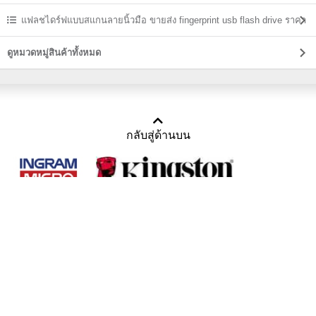
แฟลชไดร์ฟแบบสแกนลายนิ้วมือ ขายส่ง fingerprint usb flash drive ราคา
ถูก
ดูหมวดหมู่สินค้าทั้งหมด
กลับสู่ด้านบน
Copyright 2011-2016 บริษัท เทราบิส จำกัด
Tel : คุณณีรนุช 085-169-2205, 02-871-5599, 02-871-6399
/ Fax : 02-871-5599
Mail :
sales@usbthailand.com
,
neeranut@usbthailand.com
,
neeranut09@gmail.com
Line : @UsbThailand