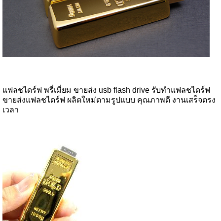
แฟลชไดร์ฟ พรี่เมี่ยม ขายส่ง usb flash drive รับทำแฟลชไดร์ฟ
ขายส่งแฟลชไดร์ฟ ผลิตใหม่ตามรูปแบบ คุณภาพดี งานเสร็จตรง
เวลา