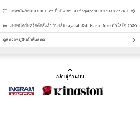
แฟลชไดร์ฟแบบสแกนลายนิ้วมือ ขายส่ง fingerprint usb flash drive ราคา
ถูก
แฟลชไดร์ฟคริสตัลสั่งทำ รับผลิต Crystal USB Flash Drive ทำโลโก้ ราคา
ส่ง
ดูหมวดหมู่สินค้าทั้งหมด
กลับสู่ด้านบน
Copyright 2011-2016 บริษัท เทราบิส จำกัด
Tel : คุณณีรนุช 085-169-2205, 02-871-5599, 02-871-6399
/ Fax : 02-871-5599
Mail :
sales@usbthailand.com
,