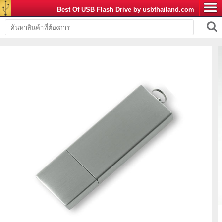
Best Of USB Flash Drive by usbthailand.com