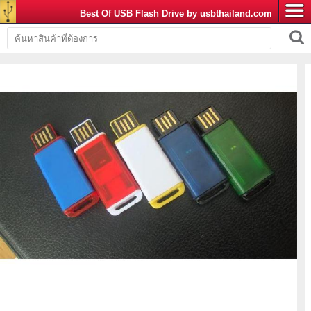
Best Of USB Flash Drive by usbthailand.com