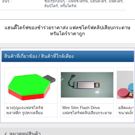
อื่นๆ :
ชื่อเรียกอื่นๆ - แฟลชไดร์ฟ, แฮนดี้ไดร์, แฟตไดร์,
ธัมบ์ไดร์, ทรั้มไดร์ฟ.
แฮนดี้ไดร์ฟของชำร่วยราคาส่ง แฟลชไดร์ฟคลิปเสียบกระดาษ
ทรัมไดร์ราคาถูก
สินค้าที่เกี่ยวข้อง / สินค้าที่ใกล้เคียง
พวงกุญแจแฟลชไดร์ฟ
Mini Slim Flash Drive
ผลิตและข
พลาสติก รูปหกเหลี่ยม
แฟลชไดร์ฟคลิปเสียบกระดาษ
ขนาดเล็ก
Hexagon keyring thumb
แฟตไดร์เสียบกระเป๋าเสื้อ
วงกลม หมุ
drive
หมวดหมู่สินค้า