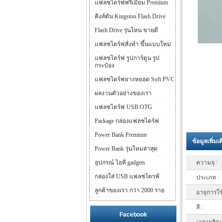
แฟลชไดร์ฟพรีเมี่ยม Premium
คิงส์ตัน Kingston Flash Drive
Flash Drive รุ่นไหน ขายดี
แฟลชไดร์ฟสั่งทำ ขึ้นแบบใหม่
แฟลชไดร์ฟ รูปการ์ตูน รูป
กระป๋อง
แฟลชไดร์ฟยางหยอด Soft PVC
ผลงานตัวอย่างของเรา
แฟลชไดร์ฟ USB OTG
Package กล่องแฟลชไดร์ฟ
Power Bank Premium
ข้อมูลเพิ่มเ
Power Bank รุ่นใหม่ล่าสุด
อุปกรณ์ ไอที gadgets
ความจุ :
กล่องใส่ USB แฟลชไดรฟ์
ประเภท :
ลูกค้าของเรา กว่า 2000 ราย
อายุการใช
สี :
Facebook