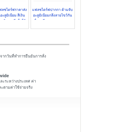
ลชไดร์ฟราคาส่ง
แฟลชไดร์ฟปากกา ด้ามจับ
อะลูมิเนียม สีเงิน
อะลูมิเนียมกลึงลายไขว้กัน
า พร้อมสกรีนโลโก้
ลื่น ดูเรียบหรูและทนทาน
จากวันที่ทำการยืนยันการสั่ง
wide
และระหว่างประเทศ ค่า
ะตามค่าใช้จ่ายจริง