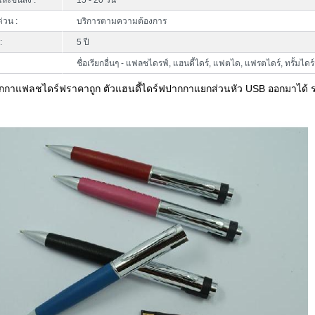
ละขนส่ง :
15 - 20 วัน
ด่วน :
บริการตามความต้องการ
:
5 ปี
ชื่อเรียกอื่นๆ - แฟลชไดรฟ์, แฮนดี้ไดร์, แฟตได, แฟรตไดร์, ทรั้มไดร
ากกาแฟลชไดร์ฟราคาถูก ตัวแฮนดี้ไดร์ฟปากกาแยกส่วนหัว USB ออกมาได้ 