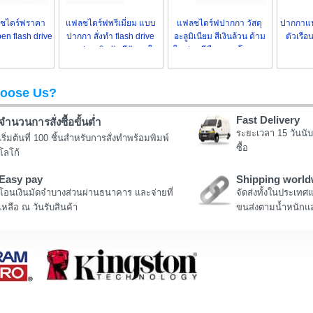
ชไดร์ฟราคา
แฟลชไดร์ฟพรีเมี่ยม แบบ
แฟลชไดร์ฟปากกา วัสดุ
ปากกาแฟ
en flash drive
ปากกา สั่งทำ flash drive
อะลูมิเนียม สีเงินล้วน ด้าม
ตัวเรือน
ากการาคาถูก
premium ผิวมัน สีสันสดใส
ใหญ่พอดีมือ ราคาโรงงาน
ดูหรูหร
oose Us?
Fast Delivery
จำนวนการสั่งซื้อขั้นต่ำ
ระยะเวลา 15 วันนับ
เริ่มต้นที่ 100 ชิ้นสำหรับการสั่งทำพร้อมพิมพ์
ซื้อ
โลโก้
Easy pay
Shipping world
โอนเงินมัดจำบางส่วนผ่านธนาคาร และจ่ายที่
จัดส่งทั้งในประเทศ
เหลือ ณ วันรับสินค้า
ขนส่งตามน้ำหนักแล