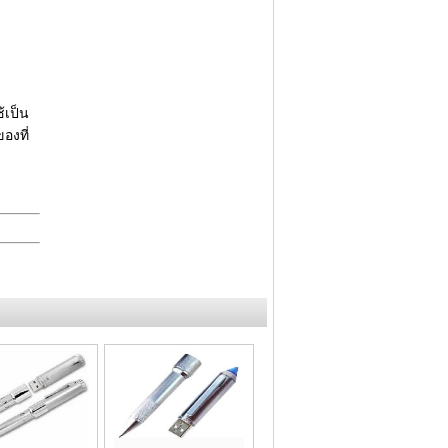
อุปกรณ์ ไอที gadgets
Power Bank Premium
USB Flash Drive 2022
แฟลชไดร์ฟพร้อมสกรีนโลโก้
Power Bank สั่งทำพิเศษ
้เป็น
แฟลชไดร์ฟ USB OTG
องที่
Flash Drive รุ่นใหม่ล่าสุด
แฟลชไดร์ฟยางหยอด Soft PVC
แฟลชไดร์ฟ ไอโฟน / iPhone
รับออกแบบแฟลชไดร์ฟ / Logo