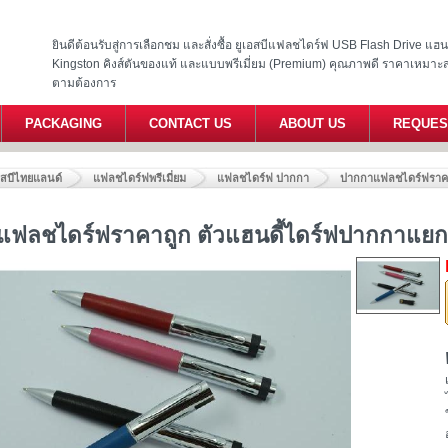
ยินดีต้อนรับสู่การเลือกชม และสั่งซื้อ ยูเอสบีแฟลชไดร์ฟ USB Flash Drive แ
Kingston คิงส์ตันของแท้ และแบบพรีเมี่ยม (Premium) คุณภาพดี ราคาเหมาะ
ตามต้องการ
PACKAGING
CONTACT US
ABOUT US
REQUES
อสบีไทยแลนด์
แฟลชไดร์ฟพรีเมี่ยม
แฟลชไดร์ฟ ปากกา
ปากกาแฟลชไดร์ฟราคาถ
ฟลชไดร์ฟราคาถูก ตัวแฮนดี้ไดร์ฟปากกาแยกส