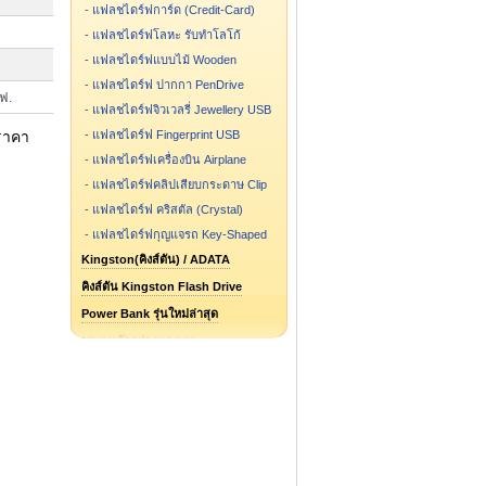
-
แฟลชไดร์ฟการ์ด (Credit-Card)
-
แฟลชไดร์ฟโลหะ รับทำโลโก้
-
แฟลชไดร์ฟแบบไม้ Wooden
-
แฟลชไดร์ฟ ปากกา PenDrive
์ฟ.
-
แฟลชไดร์ฟจิวเวลรี่ Jewellery USB
ราคา
-
แฟลชไดร์ฟ Fingerprint USB
-
แฟลชไดร์ฟเครื่องบิน Airplane
-
แฟลชไดร์ฟคลิปเสียบกระดาษ Clip
-
แฟลชไดร์ฟ คริสตัล (Crystal)
-
แฟลชไดร์ฟกุญแจรถ Key-Shaped
Kingston(คิงส์ตัน) / ADATA
คิงส์ตัน Kingston Flash Drive
Power Bank รุ่นใหม่ล่าสุด
ผลงานตัวอย่างของเรา
แฟลชไดร์ฟ รูปการ์ตูน รูปกระป๋อง
แฟลชไดร์ฟสั่งทำ ขึ้นแบบใหม่
Flash Drive รุ่นไหน ขายดี
Speaker Bluetooth
Package กล่องแฟลชไดร์ฟ